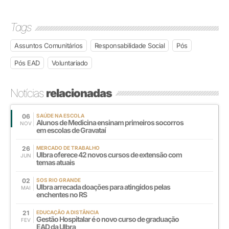
Tags
Assuntos Comunitários
Responsabilidade Social
Pós
Pós EAD
Voluntariado
Notícias
relacionadas
06
SAÚDE NA ESCOLA
Alunos de Medicina ensinam primeiros socorros
NOV
em escolas de Gravataí
26
MERCADO DE TRABALHO
Ulbra oferece 42 novos cursos de extensão com
JUN
temas atuais
02
SOS RIO GRANDE
Ulbra arrecada doações para atingidos pelas
MAI
enchentes no RS
21
EDUCAÇÃO A DISTÂNCIA
Gestão Hospitalar é o novo curso de graduação
FEV
EAD da Ulbra