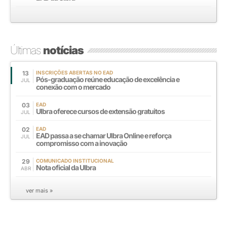
Últimas
notícias
13
INSCRIÇÕES ABERTAS NO EAD
Pós-graduação reúne educação de excelência e
JUL
conexão com o mercado
03
EAD
Ulbra oferece cursos de extensão gratuitos
JUL
02
EAD
EAD passa a se chamar Ulbra Online e reforça
JUL
compromisso com a inovação
29
COMUNICADO INSTITUCIONAL
Nota oficial da Ulbra
ABR
ver mais »