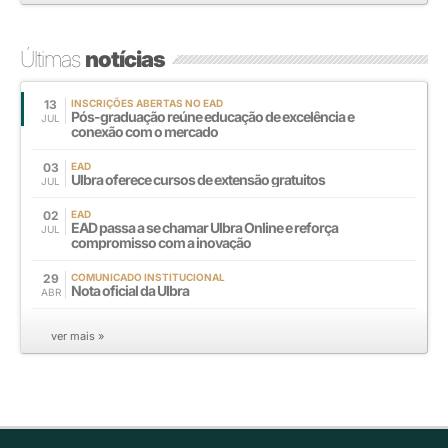
Últimas
notícias
13
INSCRIÇÕES ABERTAS NO EAD
Pós-graduação reúne educação de excelência e
JUL
conexão com o mercado
03
EAD
Ulbra oferece cursos de extensão gratuitos
JUL
02
EAD
EAD passa a se chamar Ulbra Online e reforça
JUL
compromisso com a inovação
29
COMUNICADO INSTITUCIONAL
Nota oficial da Ulbra
ABR
ver mais »