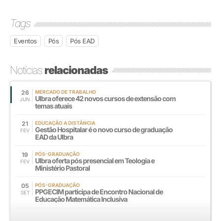
Tags
Eventos
Pós
Pós EAD
Notícias
relacionadas
26
MERCADO DE TRABALHO
Ulbra oferece 42 novos cursos de extensão com
JUN
temas atuais
21
EDUCAÇÃO A DISTÂNCIA
Gestão Hospitalar é o novo curso de graduação
FEV
EAD da Ulbra
19
PÓS-GRADUAÇÃO
Ulbra oferta pós presencial em Teologia e
FEV
Ministério Pastoral
05
PÓS-GRADUAÇÃO
PPGECIM participa de Encontro Nacional de
SET
Educação Matemática Inclusiva