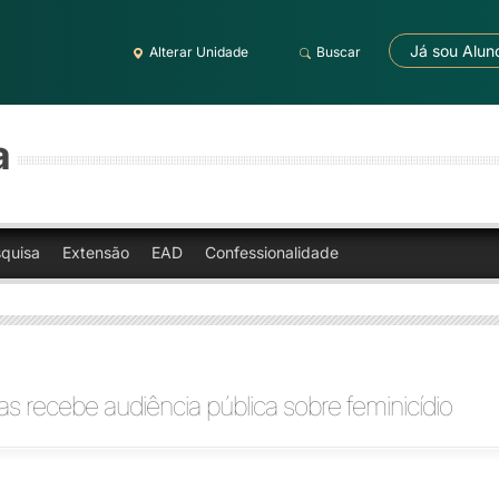
Já sou Alun
Alterar Unidade
Buscar
a
quisa
Extensão
EAD
Confessionalidade
s recebe audiência pública sobre feminicídio