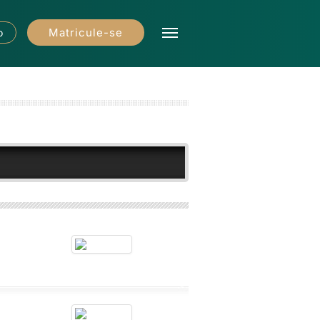
Matricule-se
o