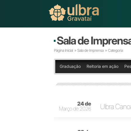
Sala de Imprens
Página Inicial
»
Sala de Imprensa
» Categoria
Graduação
Reitoria em ação
Pes
24 de
Ulbra Canoa
Março de 2026