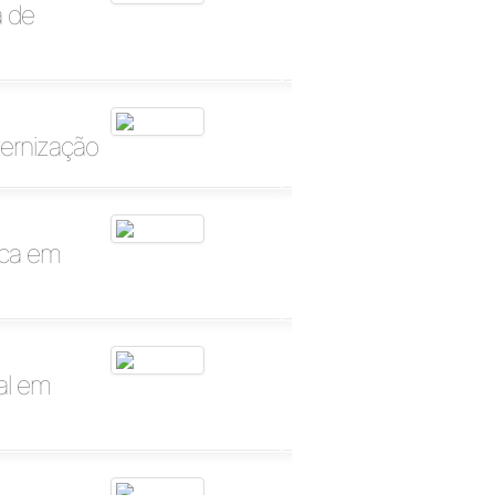
a de
ternização
ica em
al em