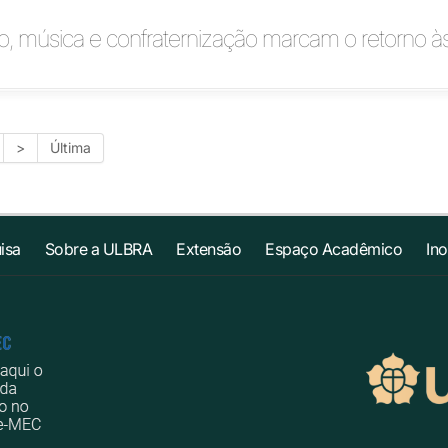
, música e confraternização marcam o retorno às
>
Última
isa
Sobre a ULBRA
Extensão
Espaço Acadêmico
In