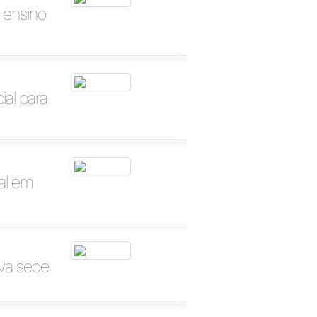
e ensino
al para
al em
ova sede