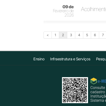
09 de
Acolhimento
Fevereiro de
2026
<
1
2
3
4
5
6
7
Ensino
Infraestrutura e Serviços
Pesqu