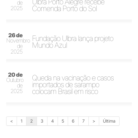
Ulbra Porto Alegre recebe
de
Comenda Porto do Sol
2025
26 de
Fundação Ulbra lança projeto
Novembro
Mundo Azul
de
2025
20 de
Queda na vacinação e casos
Outubro
importados de sarampo
de
colocam Brasil em risco
2025
<
1
2
3
4
5
6
7
>
Última