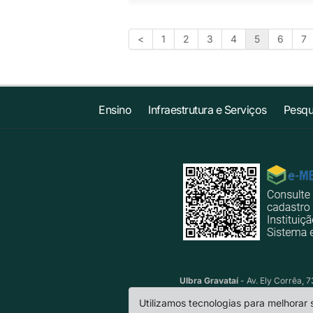
<
1
2
3
4
5
6
7
Ensino
Infraestrutura e Serviços
Pesqu
Ulbra Gravataí
- Av. Ely Corrêa, 
Utilizamos tecnologias para melhorar