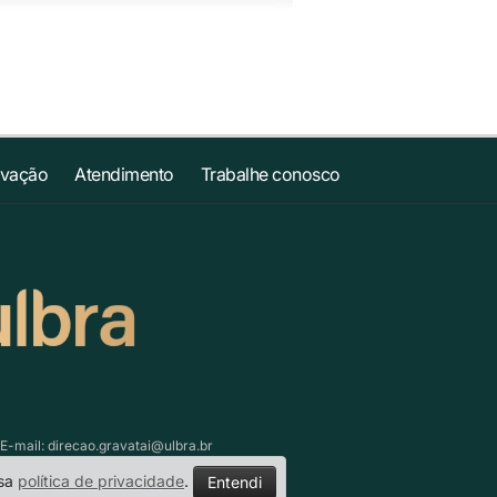
ovação
Atendimento
Trabalhe conosco
 E-mail:
direcao.gravatai@ulbra.br
ssa
política de privacidade
.
Entendi