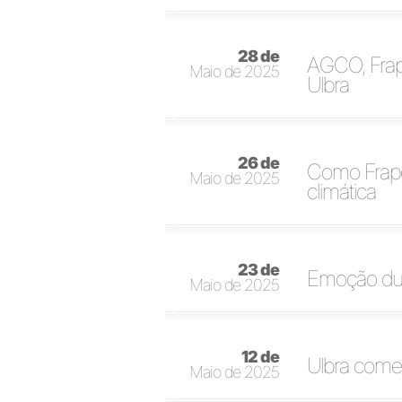
28 de
AGCO, Frap
Maio de 2025
Ulbra
26 de
Como Frapo
Maio de 2025
climática
23 de
Emoção dur
Maio de 2025
12 de
Ulbra começ
Maio de 2025