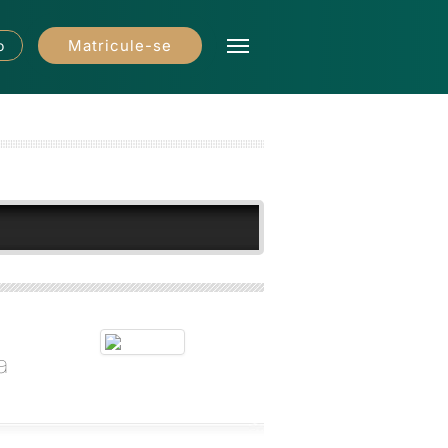
Matricule-se
o
a