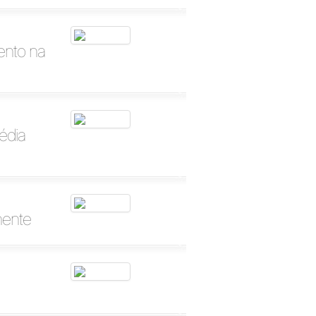
ento na
édia
hente