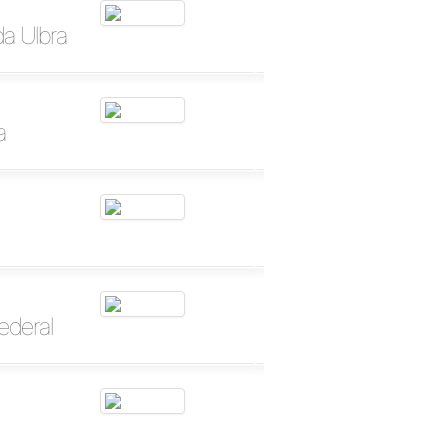
a Ulbra
a
ederal