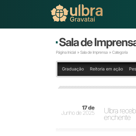
Sala de Imprens
Página Inicial
»
Sala de Imprensa
» Categoria
Graduação
Reitoria em ação
Pes
17 de
Ulbra rece
Junho de 2025
enchente