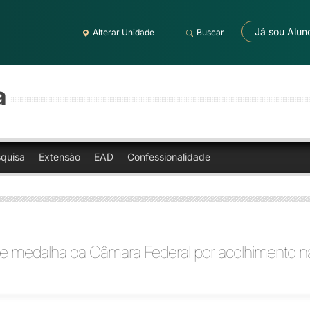
Já sou Alun
Alterar Unidade
Buscar
a
quisa
Extensão
EAD
Confessionalidade
be medalha da Câmara Federal por acolhimento n