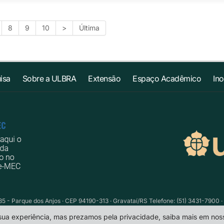
8
9
10
>
Última
isa
Sobre a ULBRA
Extensão
Espaço Acadêmico
In
735 - Parque dos Anjos · CEP 94190-313 · Gravataí/RS Telefone: (51) 3431-7900 ·
 sua experiência, mas prezamos pela privacidade, saiba mais em no