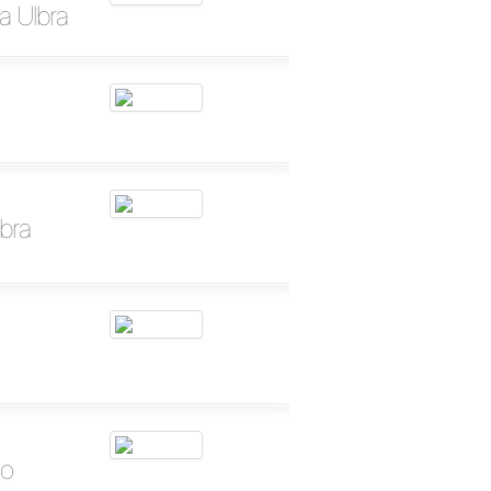
a Ulbra
bra
ão