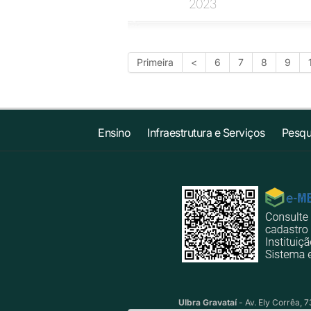
2023
Primeira
<
6
7
8
9
Ensino
Infraestrutura e Serviços
Pesqu
Ulbra Gravataí
- Av. Ely Corrêa, 