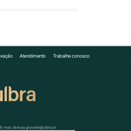
ovação
Atendimento
Trabalhe conosco
 E-mail:
direcao.gravatai@ulbra.br