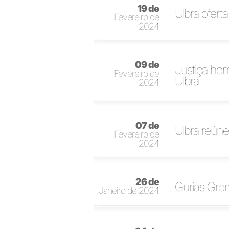
19 de
Ulbra ofert
Fevereiro de
2024
09 de
Justiça hom
Fevereiro de
Ulbra
2024
07 de
Ulbra reúne
Fevereiro de
2024
26 de
Gurias Grem
Janeiro de 2024