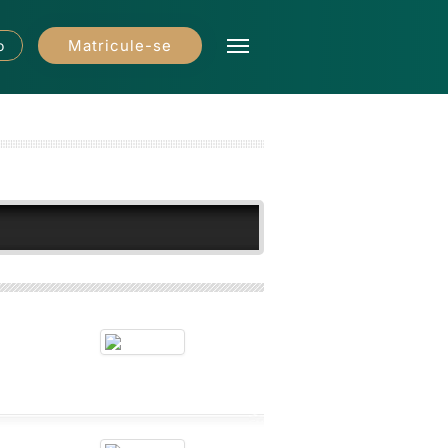
Matricule-se
o