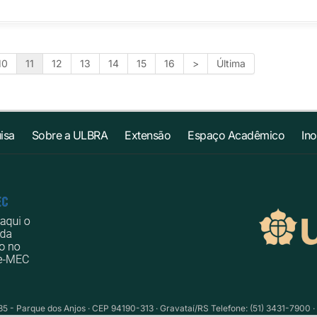
10
11
12
13
14
15
16
>
Última
isa
Sobre a ULBRA
Extensão
Espaço Acadêmico
In
735 - Parque dos Anjos · CEP 94190-313 · Gravataí/RS Telefone: (51) 3431-7900 ·