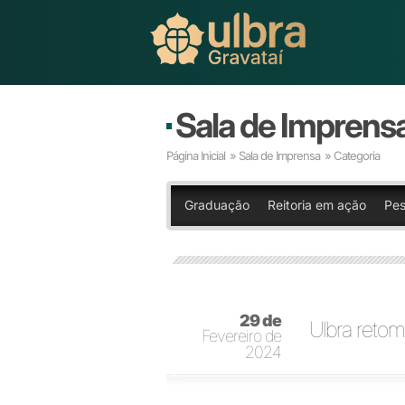
Sala de Imprens
Página Inicial
»
Sala de Imprensa
» Categoria
Graduação
Reitoria em ação
Pes
29 de
Ulbra retom
Fevereiro de
2024