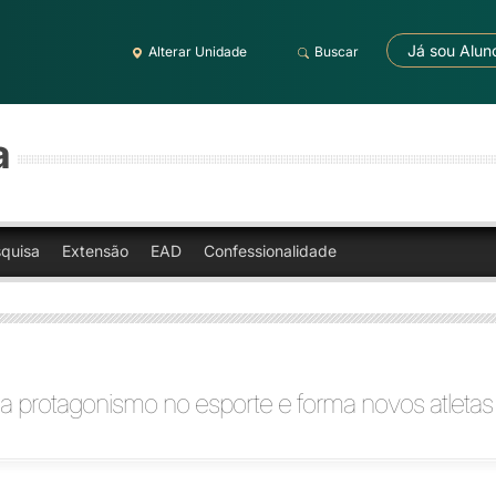
Já sou Alun
Alterar Unidade
Buscar
a
quisa
Extensão
EAD
Confessionalidade
a protagonismo no esporte e forma novos atletas