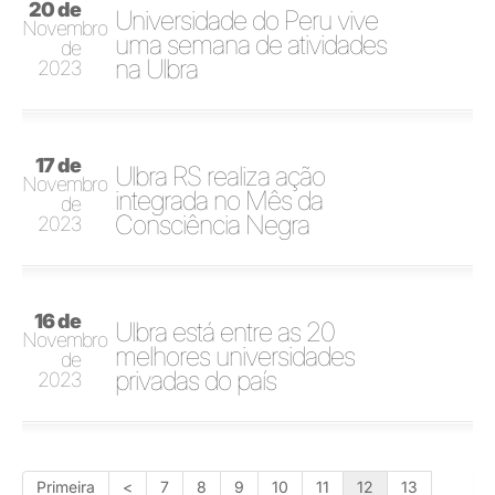
20 de
Universidade do Peru vive
Novembro
uma semana de atividades
de
na Ulbra
2023
17 de
Ulbra RS realiza ação
Novembro
integrada no Mês da
de
Consciência Negra
2023
16 de
Ulbra está entre as 20
Novembro
melhores universidades
de
privadas do país
2023
Primeira
<
7
8
9
10
11
12
13