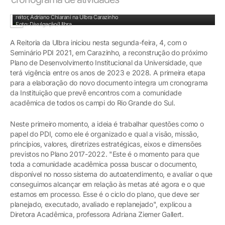
Reitor Thomas Heimann (direita), diretora acadêmica, Adriana Ziemer e o vice-
reitor, Adriano Chiarani na Ulbra Carazinho
Foto: Divulgação/Ulbra
A Reitoria da Ulbra iniciou nesta segunda-feira, 4, com o
Seminário PDI 2021, em Carazinho, a reconstrução do próximo
Plano de Desenvolvimento Institucional da Universidade, que
terá vigência entre os anos de 2023 e 2028. A primeira etapa
para a elaboração do novo documento integra um cronograma
da Instituição que prevê encontros com a comunidade
acadêmica de todos os campi do Rio Grande do Sul.
Neste primeiro momento, a ideia é trabalhar questões como o
papel do PDI, como ele é organizado e qual a visão, missão,
princípios, valores, diretrizes estratégicas, eixos e dimensões
previstos no Plano 2017-2022. "Este é o momento para que
toda a comunidade acadêmica possa buscar o documento,
disponível no nosso sistema do autoatendimento, e avaliar o que
conseguimos alcançar em relação às metas até agora e o que
estamos em processo. Esse é o ciclo do plano, que deve ser
planejado, executado, avaliado e replanejado", explicou a
Diretora Acadêmica, professora Adriana Ziemer Gallert.