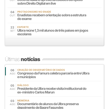
OUT
sobre Direito Digital em live
04
PROTAGONISMO NO ENADE
Enadistas recebem orientação sobre a estrutura
OUT
do exame
22
ESPORTE
Ulbra reúne 1,3 mil alunos de três países em jogos
SET
escolares
Últimas
notícias
06
CRIAÇÃO DE OBSERVATÓRIO DE DADOS
Congresso da Famurs celebra parceria entre Ulbra
AGO
e municípios
05
DIÁLOGO
Presidente da Ulbra recebe visita institucional do
AGO
ex-ministro Carlos Marun
03
MEMÓRIA
Documentário de alunos da Ulbra preserva
AGO
depoimento de Bagre Fagundes