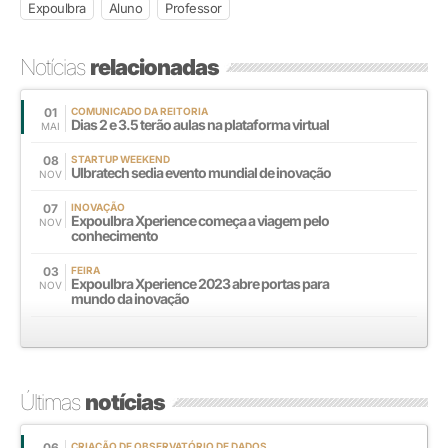
Expoulbra
Aluno
Professor
Notícias
relacionadas
01
COMUNICADO DA REITORIA
Dias 2 e 3.5 terão aulas na plataforma virtual
MAI
08
STARTUP WEEKEND
Ulbratech sedia evento mundial de inovação
NOV
07
INOVAÇÃO
Expoulbra Xperience começa a viagem pelo
NOV
conhecimento
03
FEIRA
Expoulbra Xperience 2023 abre portas para
NOV
mundo da inovação
Últimas
notícias
06
CRIAÇÃO DE OBSERVATÓRIO DE DADOS