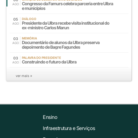
Congresso da Famurs celebra parceria entre Ulbra
AGO
e municípios
05
DIÁLOGO
Presidente da Ulbra recebe visita institucional do
AGO
ex-ministro Carlos Marun
03
MEMÓRIA
Documentário de alunos da Ulbra preserva
AGO
depoimento de Bagre Fagundes
03
PALAVRA DO PRESIDENTE
Construindo o futuro da Ulbra
AGO
ver mais »
Ensino
Infraestrutura e Serviços