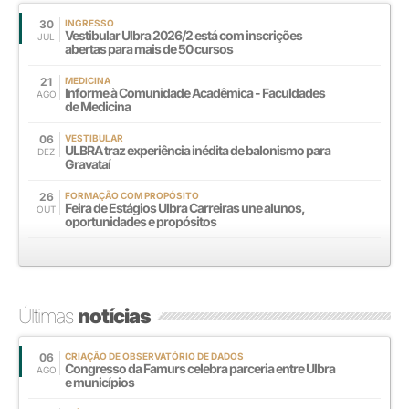
30
INGRESSO
Vestibular Ulbra 2026/2 está com inscrições
JUL
abertas para mais de 50 cursos
21
MEDICINA
Informe à Comunidade Acadêmica - Faculdades
AGO
de Medicina
06
VESTIBULAR
ULBRA traz experiência inédita de balonismo para
DEZ
Gravataí
26
FORMAÇÃO COM PROPÓSITO
Feira de Estágios Ulbra Carreiras une alunos,
OUT
oportunidades e propósitos
Últimas
notícias
06
CRIAÇÃO DE OBSERVATÓRIO DE DADOS
Congresso da Famurs celebra parceria entre Ulbra
AGO
e municípios