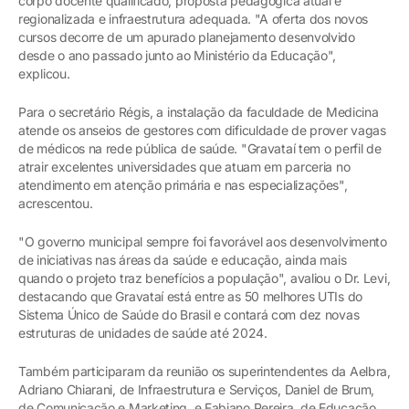
corpo docente qualificado, proposta pedagógica atual e
regionalizada e infraestrutura adequada. "A oferta dos novos
cursos decorre de um apurado planejamento desenvolvido
desde o ano passado junto ao Ministério da Educação",
explicou.
Para o secretário Régis, a instalação da faculdade de Medicina
atende os anseios de gestores com dificuldade de prover vagas
de médicos na rede pública de saúde. "Gravataí tem o perfil de
atrair excelentes universidades que atuam em parceria no
atendimento em atenção primária e nas especializações",
acrescentou.
"O governo municipal sempre foi favorável aos desenvolvimento
de iniciativas nas áreas da saúde e educação, ainda mais
quando o projeto traz benefícios a população", avaliou o Dr. Levi,
destacando que Gravataí está entre as 50 melhores UTIs do
Sistema Único de Saúde do Brasil e contará com dez novas
estruturas de unidades de saúde até 2024.
Também participaram da reunião os superintendentes da Aelbra,
Adriano Chiarani, de Infraestrutura e Serviços, Daniel de Brum,
de Comunicação e Marketing, e Fabiano Pereira, de Educação