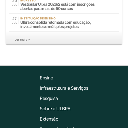
30
INGRESSO
Vestibular Ulbra 2026/2 está com inscrições
JUL
abertas para mais de 50 cursos
27
INSTITUIÇÃO DE ENSINO
Ulbra consolida retomada com educação,
JUL
investimentos e múltiplos projetos
ver mais »
Ensino
Infraestrutura e Serviços
Pesquisa
Sobre a ULBRA
Extensão