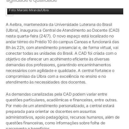
Prédio 10: Carlos Melke e Antônio Carlos Romanoski
Foto: Marcelo Miranda/Ulbra
A Aelbra, mantenedora da Universidade Luterana do Brasil
(Ulbra), inaugurou a Central de Atendimento ao Docente (CAD)
nesta quarta-feira (24/7). O novo espaço está localizado no
andar térreo do Prédio 10 do campus Canoas e funcionará das
8h às 22h, com atendimento presencial e, de forma virtual, vai
conectar todas as unidades do Brasil. A CAD foi criada com o
objetivo de oferecer um acolhimento eficiente às diversas
demandas dos professores, garantindo encaminhamentos
necessários com agilidade e qualidade. A central fortalece o
compromisso da Ulbra com a excelência no ensino e no
atendimento às necessidades dos docentes.
As demandas canalizadas pela CAD podem variar entre
questões particulares, acadêmicas e financeiras, entre outras.
Por meio de um atendimento personalizado, a central estará
preparada para orientar os docentes em assuntos
administrativos, apoio pedagógico, recursos humanos, além de
questões financeiras, como informações sobre folha de
pagamento e benefícios.