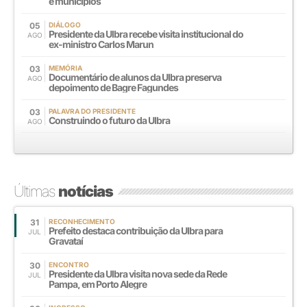
e municípios
05
DIÁLOGO
Presidente da Ulbra recebe visita institucional do
AGO
ex-ministro Carlos Marun
03
MEMÓRIA
Documentário de alunos da Ulbra preserva
AGO
depoimento de Bagre Fagundes
03
PALAVRA DO PRESIDENTE
Construindo o futuro da Ulbra
AGO
Últimas
notícias
31
RECONHECIMENTO
Prefeito destaca contribuição da Ulbra para
JUL
Gravataí
30
ENCONTRO
Presidente da Ulbra visita nova sede da Rede
JUL
Pampa, em Porto Alegre