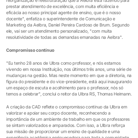
reorganização e reestruturação que a Aelbra está fazendo para
prestar atendimento de excelência, com muita eficiência e
eficácia ao nosso principal agente de ensino, que é o nosso
docente", enfatiza o superintendente de Comunicação e
Marketing da Aelbra, Daniel Pereira Cardoso de Brum. Segundo
ele, vai ser um atendimento personalizado, "com muita
resolutividade de todas as demandas emanadas na Aelbra".
Compromisso contínuo
"Eu tenho 28 anos de Ulbra como professor, e nós estamos
vivendo em nossa Instituição, nos últimos três anos, uma série de
mudanças na gestão. Mas neste momento em que a diretoria, na
figura do presidente e do vice-presidente, está aqui inaugurando
um espaço de escuta e acolhimento para o professor, nós só
temos a celebrar", conclui o reitor da Ulbra RS, Thomas Heimann.
A criação da CAD reflete o compromisso contínuo da Ulbra em
valorizar e apoiar seu corpo docente, reconhecendo a
importância de um ambiente de trabalho em que os professores
se sintam valorizados e amparados. Com isso, a Ulbra reforça
sua missão de proporcionar um ensino de qualidade e uma
experiência acadêmica enriquecedora para toda a comunidade