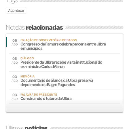
Tags
Acontece
Notícias
relacionadas
06
CRIAÇÃO DE OBSERVATÓRIO DE DADOS
Congresso da Famurs celebra parceria entre Ulbra
AGO
e municípios
05
DIÁLOGO
Presidente da Ulbra recebe visita institucional do
AGO
ex-ministro Carlos Marun
03
MEMÓRIA
Documentário de alunos da Ulbra preserva
AGO
depoimento de Bagre Fagundes
03
PALAVRA DO PRESIDENTE
Construindo o futuro da Ulbra
AGO
Últimas
notícias