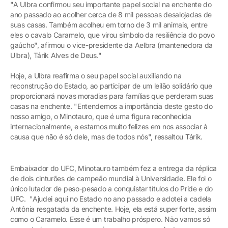
"A Ulbra confirmou seu importante papel social na enchente do
ano passado ao acolher cerca de 8 mil pessoas desalojadas de
suas casas. Também acolheu em torno de 3 mil animais, entre
eles o cavalo Caramelo, que virou símbolo da resiliência do povo
gaúcho", afirmou o vice-presidente da Aelbra (mantenedora da
Ulbra), Tárik Alves de Deus."
Hoje, a Ulbra reafirma o seu papel social auxiliando na
reconstrução do Estado, ao participar de um leilão solidário que
proporcionará novas moradias para famílias que perderam suas
casas na enchente. "Entendemos a importância deste gesto do
nosso amigo, o Minotauro, que é uma figura reconhecida
internacionalmente, e estamos muito felizes em nos associar à
causa que não é só dele, mas de todos nós", ressaltou Tárik.
Embaixador do UFC, Minotauro também fez a entrega da réplica
de dois cinturões de campeão mundial à Universidade. Ele foi o
único lutador de peso-pesado a conquistar títulos do Pride e do
UFC. "Ajudei aqui no Estado no ano passado e adotei a cadela
Antônia resgatada da enchente. Hoje, ela está super forte, assim
como o Caramelo. Esse é um trabalho próspero. Não vamos só