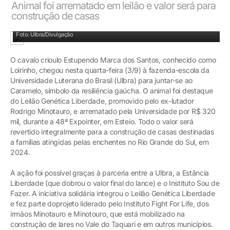
Animal foi arrematado em leilão e valor será para
construção de casas
Loirinho está na fazenda-escola junto com o Caramelo
Foto: Ulbra/Divulgação
O cavalo crioulo Estupendo Marca dos Santos, conhecido como
Loirinho, chegou nesta quarta-feira (3/9) à fazenda-escola da
Universidade Luterana do Brasil (Ulbra) para juntar-se ao
Caramelo, símbolo da resiliência gaúcha. O animal foi destaque
do Leilão Genética Liberdade, promovido pelo ex-lutador
Rodrigo Minotauro, e arrematado pela Universidade por R$ 320
mil, durante a 48ª Expointer, em Esteio. Todo o valor será
revertido integralmente para a construção de casas destinadas
a famílias atingidas pelas enchentes no Rio Grande do Sul, em
2024.
A ação foi possível graças à parceria entre a Ulbra, a Estância
Liberdade (que dobrou o valor final do lance) e o Instituto Sou de
Fazer. A iniciativa solidária integrou o Leilão Genética Liberdade
e fez parte doprojeto liderado pelo Instituto Fight For Life, dos
irmãos Minotauro e Minotouro, que está mobilizado na
construção de lares no Vale do Taquari e em outros municípios.