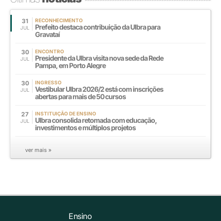
31
RECONHECIMENTO
Prefeito destaca contribuição da Ulbra para
JUL
Gravataí
30
ENCONTRO
Presidente da Ulbra visita nova sede da Rede
JUL
Pampa, em Porto Alegre
30
INGRESSO
Vestibular Ulbra 2026/2 está com inscrições
JUL
abertas para mais de 50 cursos
27
INSTITUIÇÃO DE ENSINO
Ulbra consolida retomada com educação,
JUL
investimentos e múltiplos projetos
ver mais »
Ensino