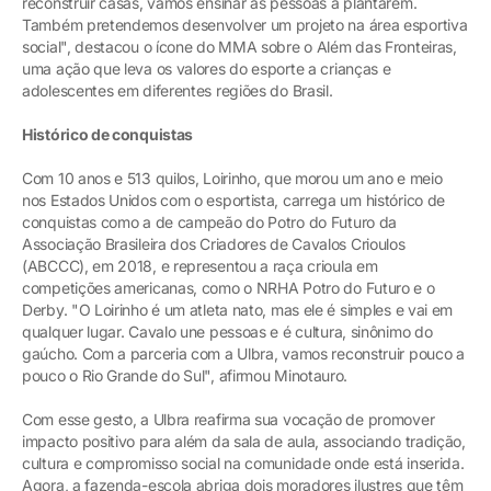
reconstruir casas, vamos ensinar as pessoas a plantarem.
Também pretendemos desenvolver um projeto na área esportiva
social", destacou o ícone do MMA sobre o Além das Fronteiras,
uma ação que leva os valores do esporte a crianças e
adolescentes em diferentes regiões do Brasil.
Histórico de conquistas
Com 10 anos e 513 quilos, Loirinho, que morou um ano e meio
nos Estados Unidos com o esportista, carrega um histórico de
conquistas como a de campeão do Potro do Futuro da
Associação Brasileira dos Criadores de Cavalos Crioulos
(ABCCC), em 2018, e representou a raça crioula em
competições americanas, como o NRHA Potro do Futuro e o
Derby. "O Loirinho é um atleta nato, mas ele é simples e vai em
qualquer lugar. Cavalo une pessoas e é cultura, sinônimo do
gaúcho. Com a parceria com a Ulbra, vamos reconstruir pouco a
pouco o Rio Grande do Sul", afirmou Minotauro.
Com esse gesto, a Ulbra reafirma sua vocação de promover
impacto positivo para além da sala de aula, associando tradição,
cultura e compromisso social na comunidade onde está inserida.
Agora, a fazenda-escola abriga dois moradores ilustres que têm