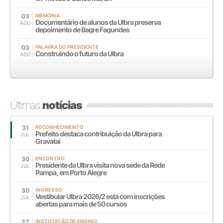
03
MEMÓRIA
Documentário de alunos da Ulbra preserva
AGO
depoimento de Bagre Fagundes
03
PALAVRA DO PRESIDENTE
Construindo o futuro da Ulbra
AGO
Últimas
notícias
31
RECONHECIMENTO
Prefeito destaca contribuição da Ulbra para
JUL
Gravataí
30
ENCONTRO
Presidente da Ulbra visita nova sede da Rede
JUL
Pampa, em Porto Alegre
30
INGRESSO
Vestibular Ulbra 2026/2 está com inscrições
JUL
abertas para mais de 50 cursos
27
INSTITUIÇÃO DE ENSINO