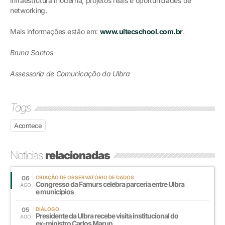
infraestrutura moderna, projetos reais e oportunidades de
networking.
Mais informações estão em:
www.ultecschool.com.br
.
Bruna Santos
Assessoria de Comunicação da Ulbra
Tags
Acontece
Notícias
relacionadas
06
CRIAÇÃO DE OBSERVATÓRIO DE DADOS
Congresso da Famurs celebra parceria entre Ulbra
AGO
e municípios
05
DIÁLOGO
Presidente da Ulbra recebe visita institucional do
AGO
ex-ministro Carlos Marun