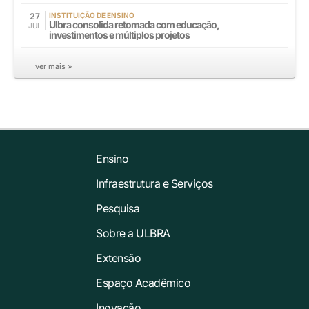
27
INSTITUIÇÃO DE ENSINO
Ulbra consolida retomada com educação,
JUL
investimentos e múltiplos projetos
ver mais »
Ensino
Infraestrutura e Serviços
Pesquisa
Sobre a ULBRA
Extensão
Espaço Acadêmico
Inovação