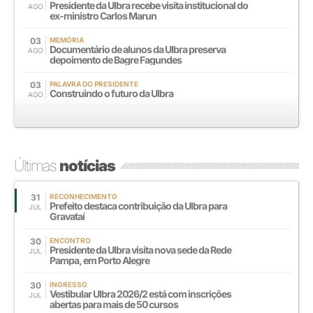
Presidente da Ulbra recebe visita institucional do
AGO
ex-ministro Carlos Marun
03
MEMÓRIA
Documentário de alunos da Ulbra preserva
AGO
depoimento de Bagre Fagundes
03
PALAVRA DO PRESIDENTE
Construindo o futuro da Ulbra
AGO
Últimas
notícias
31
RECONHECIMENTO
Prefeito destaca contribuição da Ulbra para
JUL
Gravataí
30
ENCONTRO
Presidente da Ulbra visita nova sede da Rede
JUL
Pampa, em Porto Alegre
30
INGRESSO
Vestibular Ulbra 2026/2 está com inscrições
JUL
abertas para mais de 50 cursos