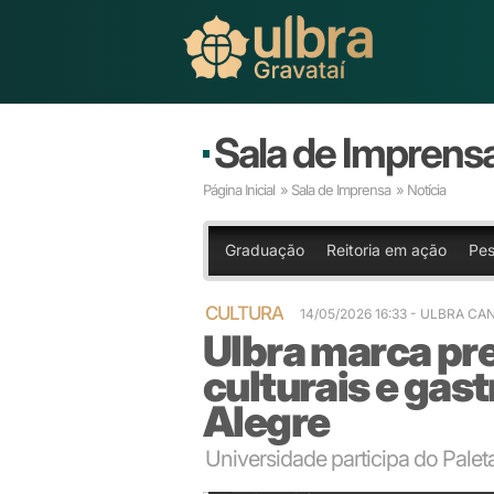
Sala de Imprens
Página Inicial
»
Sala de Imprensa
» Notícia
Graduação
Reitoria em ação
Pes
CULTURA
14/05/2026 16:33 - ULBRA C
Ulbra marca pr
culturais e gas
Alegre
Universidade participa do Paleta