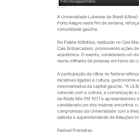
Foto: Divulgação/Ulbra
A Universidade Luterana do Brasil (Ulbra
Porto Alegre neste fim de semana, reforç
comunidade gaúcha.
No Paleta Atlântida, realizado no Cais Ma
Cais Embarcadero, promovendo ações de 
acadêmica. O evento, considerado um dos 
reuniu milhares de pessoas em torno da c
A participação da Ulbra no festival refor
iniciativas ligadas à cultura, gastronomi
movimentados da capital gaúcha. "A ULBR
conexão com a cultura, a comunicação e 
da Rádio Mix FM 107.1 e apresentadores 
considerado um dos maiores encontros cul
compromisso da Universidade com a integr
salienta o superintendente de Relações In
Festival Fronteiras