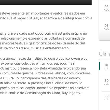
03
AGO
) esteve presente em importantes eventos realizados em
ando sua atuação cultural, acadêmica e de integração com a
03
AGO
uá, a universidade participou com um estande próprio no
relacionamento e experiências voltadas à comunidade
maiores festivais gastronômicos do Rio Grande do Sul,
ultura do churrasco, música e entretenimento.
Últi
çou a aproximação da instituição com o público jovem e com
a e experiências coletivas em um dos espaços mais
31
A marcou presença no Paleta Atlântida reforçando sua
JUL
a comunidade gaúcha. Professores, alunos, comunicadores
da ULBRA TV participaram das atividades do evento,
30
turais do Estado. A presença institucional destacou o
JUL
ação entre educação, inovação e experiências coletivas",
stitucionais e de Comunicação da Ulbra, Ruy Irigaray.
30
JUL