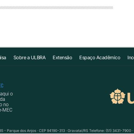
isa
Sobre a ULBRA
Extensão
Espaço Acadêmico
In
735 - Parque dos Anjos · CEP 94190-313 · Gravataí/RS Telefone: (51) 3431-7900 ·