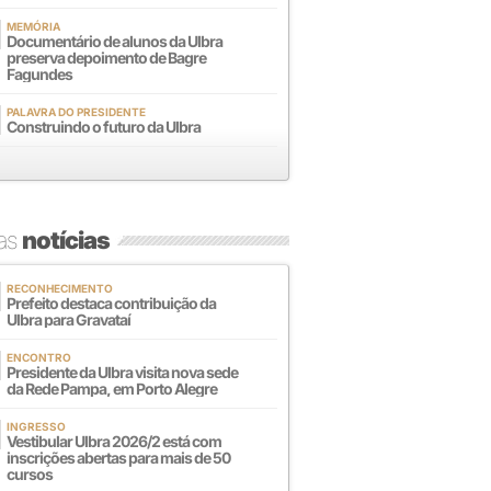
MEMÓRIA
Documentário de alunos da Ulbra
preserva depoimento de Bagre
Fagundes
PALAVRA DO PRESIDENTE
Construindo o futuro da Ulbra
mas
notícias
RECONHECIMENTO
Prefeito destaca contribuição da
Ulbra para Gravataí
ENCONTRO
Presidente da Ulbra visita nova sede
da Rede Pampa, em Porto Alegre
INGRESSO
Vestibular Ulbra 2026/2 está com
inscrições abertas para mais de 50
cursos