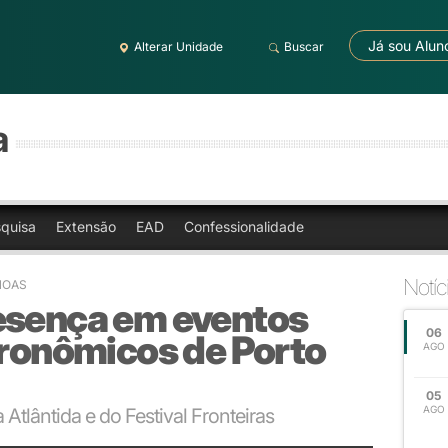
Já sou Alun
Alterar Unidade
Buscar
a
quisa
Extensão
EAD
Confessionalidade
Notíc
ANOAS
esença em eventos
06
tronômicos de Porto
AGO
05
AGO
 Atlântida e do Festival Fronteiras