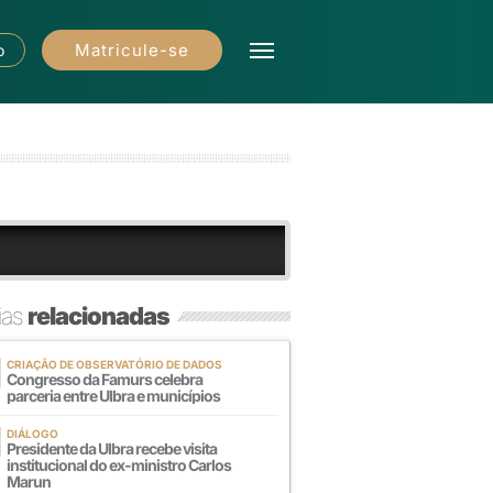
Matricule-se
o
ias
relacionadas
CRIAÇÃO DE OBSERVATÓRIO DE DADOS
Congresso da Famurs celebra
parceria entre Ulbra e municípios
DIÁLOGO
Presidente da Ulbra recebe visita
institucional do ex-ministro Carlos
Marun