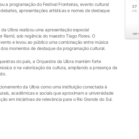
u a programação do Festival Fronteiras, evento cultural
27
u debates, apresentações artísticas e nomes de destaque
JUL
a da Ulbra realizou uma apresentação especial
ver
 Ramil, sob regência do maestro Tiago Flores. O
evento e levou ao público uma combinação entre música
um dos momentos de destaque da programação cultural.
uestras do país, a Orquestra da Ulbra mantém forte
úsica e na valorização da cultura, ampliando a presença da
do.
icionamento da Ulbra como uma instituição conectada à
turais, acadêmicas e sociais que aproximam a universidade
ão em iniciativas de relevância para o Rio Grande do Sul.