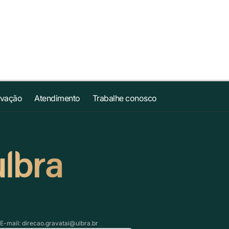
ovação
Atendimento
Trabalhe conosco
 E-mail:
direcao.gravatai@ulbra.br