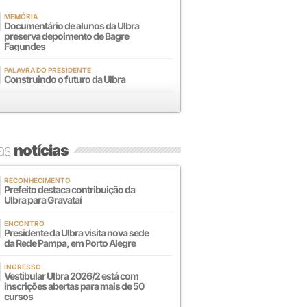
MEMÓRIA
Documentário de alunos da Ulbra
preserva depoimento de Bagre
Fagundes
PALAVRA DO PRESIDENTE
Construindo o futuro da Ulbra
mas
notícias
RECONHECIMENTO
Prefeito destaca contribuição da
Ulbra para Gravataí
ENCONTRO
Presidente da Ulbra visita nova sede
da Rede Pampa, em Porto Alegre
INGRESSO
Vestibular Ulbra 2026/2 está com
inscrições abertas para mais de 50
cursos