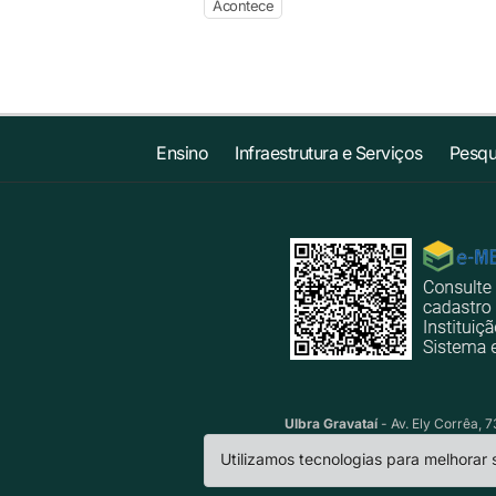
Acontece
Ensino
Infraestrutura e Serviços
Pesqu
Ulbra Gravataí
- Av. Ely Corrêa, 
Utilizamos tecnologias para melhorar