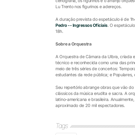
cenografia, os figurinos e o arranjo orque
Lu Trento nos figurinos e adereços.
A duração prevista do espetáculo é de 1h
Pedro -- Ingressos Oficiais
. O espetáculo
18h.
Sobre a Orquestra
A Orquestra de Câmara da Ulbra, criada e
técnico e reconhecida como uma das princ
meio de três séries de concertos: Tempora
estudantes da rede pública; e Populares, c
Seu repertório abrange obras que vão do
clássicos da música erudita e sacra. A o
latino-americana e brasileira. Anualmente
aproximado de 20 mil espectadores.
Tags