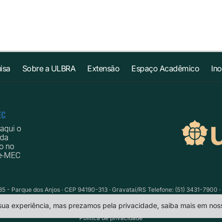
isa
Sobre a ULBRA
Extensão
Espaço Acadêmico
In
735 - Parque dos Anjos · CEP 94190-313 · Gravataí/RS Telefone: (51) 3431-7900 ·
 sua experiência, mas prezamos pela privacidade, saiba mais em no
Política de privacidade