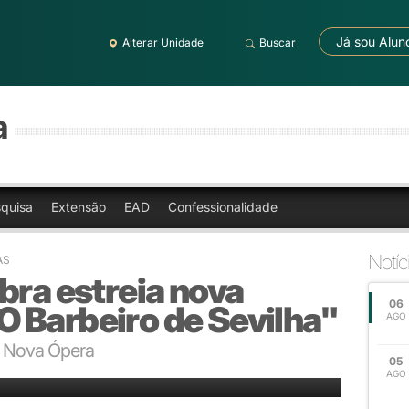
Já sou Alun
Alterar Unidade
Buscar
a
quisa
Extensão
EAD
Confessionalidade
Notíc
AS
bra estreia nova
06
 Barbeiro de Sevilha"
AGO
a Nova Ópera
05
os de alto nível técnico e reconhecida como uma das principais do gênero
AGO