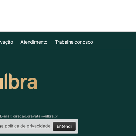
ovação
Atendimento
Trabalhe conosco
 E-mail:
direcao.gravatai@ulbra.br
ssa
política de privacidade
.
Entendi