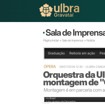
Sala de Imprens
Página Inicial
»
Sala de Imprensa
» Notícia
Graduação
Reitoria em ação
Pes
ÓPERA
08/07/2026 12:30 - ULBRA CANO
Orquestra da Ul
montagem de "O
Montagem é em parceria com 
A Orquestra de Câmara da Ulbra é formada por músic
no Brasil
Foto: Acervo da Orquestra