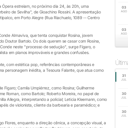
 Ópera estreiam, no próximo dia 24, às 20h, uma
03
eiro de Sevilha", de Gioachino Rossini. A apresentação
AGO
tipalco, em Porto Alegre (Rua Riachuelo, 1089 -- Centro
03
AGO
 Conde Almaviva, que tenta conquistar Rosina, jovem
a do Doutor Bartolo. Os dois querem se casar com Rosina,
o Conde neste "processo de sedução", surge Fígaro, o
alista em planos improváveis e grandes confusões.
Últi
nte, com estética pop, referências contemporâneas e
uma personagem inédita, a Tesoura Falante, que atua como
31
JUL
 de Figaro; Camila Umpiérrez, como Rosina; Guilherme
rme Roman, como Bartolo; Roberto Moreira, no papel de
30
JUL
lla Allegra, interpretando a policial; Leticia Kleemann, como
péis de violonista, cliente da barbearia e paramédico; e
30
JUL
go Flores, enquanto a direção cênica, a concepção visual, a