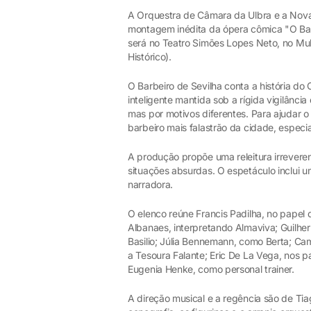
A Orquestra de Câmara da Ulbra e a Nova
montagem inédita da ópera cômica "O Barb
será no Teatro Simões Lopes Neto, no Mul
Histórico).
O Barbeiro de Sevilha conta a história do
inteligente mantida sob a rígida vigilânci
mas por motivos diferentes. Para ajudar 
barbeiro mais falastrão da cidade, especi
A produção propõe uma releitura irrevere
situações absurdas. O espetáculo inclui 
narradora.
O elenco reúne Francis Padilha, no papel
Albanaes, interpretando Almaviva; Guilhe
Basilio; Júlia Bennemann, como Berta; Cami
a Tesoura Falante; Eric De La Vega, nos pa
Eugenia Henke, como personal trainer.
A direção musical e a regência são de Tia