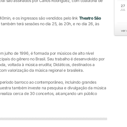
stral são assinados por Carlos Rodriguez, com coautoria de
27
JUL
40min, e os ingressos são vendidos pelo link
Theatro São
 também terá sessões no dia 25, às 20h, e no dia 26, às
ver
m julho de 1996, é formada por músicos de alto nível
ipais do gênero no Brasil. Seu trabalho é desenvolvido por
da, voltada à música erudita; Didáticos, destinados a
om valorização da música regional e brasileira.
 período barroco ao contemporâneo, incluindo grandes
rquestra também investe na pesquisa e divulgação da música
, realiza cerca de 30 concertos, alcançando um público