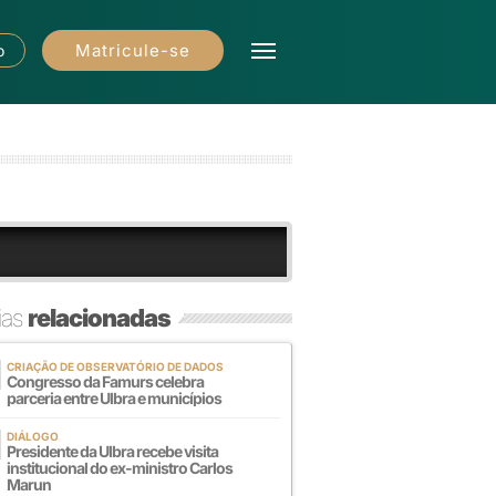
Matricule-se
o
ias
relacionadas
CRIAÇÃO DE OBSERVATÓRIO DE DADOS
Congresso da Famurs celebra
parceria entre Ulbra e municípios
DIÁLOGO
Presidente da Ulbra recebe visita
institucional do ex-ministro Carlos
Marun