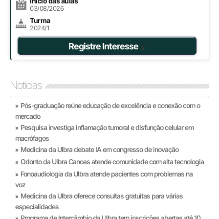
Início das aulas
03/08/2026
Turma
2024/1
Registre Interesse
Notícias
Pós-graduação reúne educação de excelência e conexão com o
»
mercado
Pesquisa investiga inflamação tumoral e disfunção celular em
»
macrófagos
Medicina da Ulbra debate IA em congresso de inovação
»
Odonto da Ulbra Canoas atende comunidade com alta tecnologia
»
Fonoaudiologia da Ulbra atende pacientes com problemas na
»
voz
Medicina da Ulbra oferece consultas gratuitas para várias
»
especialidades
Programa de Intercâmbio da Ulbra tem inscrições abertas até 10
»