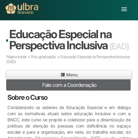
Alterar Unidade
Educação Especial na
Buscar
Perspectiva Inclusiva
(EAD)
Já sou Aluno
Página Inicial
»
Pós-graduação
» Educação Especial na Perspectiva Inclusiva
Matricule-se
(EAD)
Educação Básica
Menu
Graduação
Fale com a Coordenação
Pós-graduação
Sobre o Curso
Educação a Distância
Pesquisa
Considerando os saberes da Educação Especial e em diálogo
Extensão
com as normativas atuais sobre educação inclusiva e com a
BNCC, este curso se propõe a colaborar para a dinamização de
Infraestrutura e Serviços
práticas de atenção às pessoas com deficiência no espaço
Inovação
escolar e para a organização, em rede, do trabalho escolar, do
Sobre a ULBRA