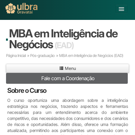
Alterar Unidade
MBA em Inteligência de
Buscar
Negócios
(EAD)
Já sou Aluno
Página Inicial
»
Pós-graduação
» MBA em Inteligência de Negócios
(EAD)
Matricule-se
Menu
Educação Básica
Fale com a Coordenação
Graduação
Pós-graduação
Sobre o Curso
Educação a Distância
O curso oportuniza uma abordagem sobre a inteligência
Pesquisa
estratégica nos negócios, trazendo aspectos e ferramentas
Extensão
necessárias para um entendimento acerca do ambiente
Infraestrutura e Serviços
competitivo, das necessidades dos consumidores e dos cenários
de riscos e oportunidades. Além disso, oferece uma formação
Inovação
atualizada, permitindo aos participantes uma conexão com o
Sobre a ULBRA