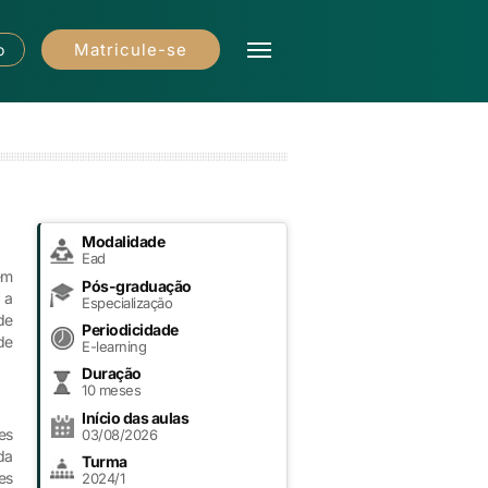
Matricule-se
o
Modalidade
Ead
em
Pós-graduação
 a
Especialização
de
Periodicidade
de
E-learning
Duração
10 meses
Início das aulas
es
03/08/2026
da
Turma
es
2024/1