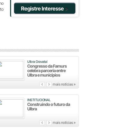
mo
Registre Interesse
to
Ulbra Gravataí
Congresso da Famurs
celebra parceria entre
Ulbra e municípios
mais notícias »
INSTITUCIONAL
Construindo o futuro da
Ulbra
mais notícias »