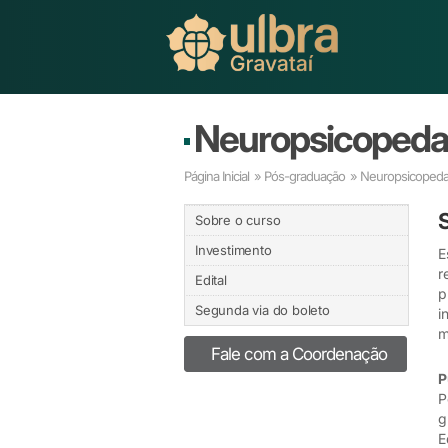
Neuropsicopeda
Página Inicial
»
Pós-graduação
» Neuropsicopeda
Sobre o curso
Investimento
E
r
Edital
p
Segunda via do boleto
i
m
Fale com a Coordenação
P
P
g
E