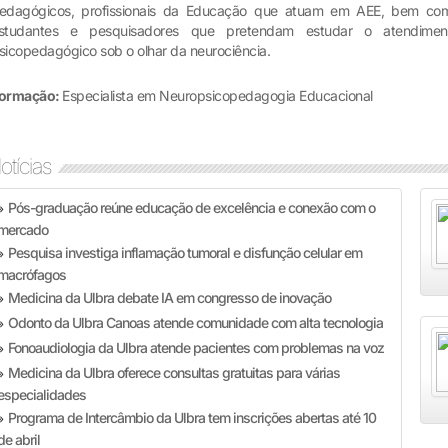
edagógicos, profissionais da Educação que atuam em AEE, bem co
studantes e pesquisadores que pretendam estudar o atendimen
sicopedagógico sob o olhar da neurociência.
ormação:
Especialista em Neuropsicopedagogia Educacional
otícias
Pós-graduação reúne educação de excelência e conexão com o
»
mercado
Pesquisa investiga inflamação tumoral e disfunção celular em
»
macrófagos
Medicina da Ulbra debate IA em congresso de inovação
»
Odonto da Ulbra Canoas atende comunidade com alta tecnologia
»
Fonoaudiologia da Ulbra atende pacientes com problemas na voz
»
Medicina da Ulbra oferece consultas gratuitas para várias
»
especialidades
Programa de Intercâmbio da Ulbra tem inscrições abertas até 10
»
de abril