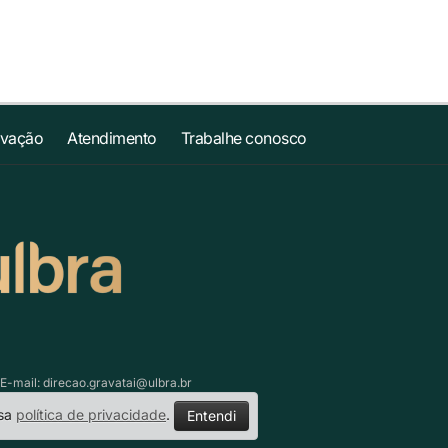
ovação
Atendimento
Trabalhe conosco
 E-mail:
direcao.gravatai@ulbra.br
ssa
política de privacidade
.
Entendi