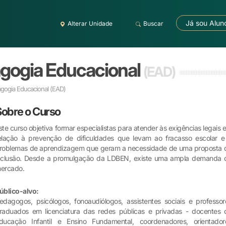
Já sou Alun
Alterar Unidade
Buscar
gogia Educacional
(EAD)
gogia Educacional
(EAD)
Sobre o Curso
ste curso objetiva formar especialistas para atender às exigências legais 
elação à prevenção de dificuldades que levam ao fracasso escolar e
roblemas de aprendizagem que geram a necessidade de uma proposta 
nclusão. Desde a promulgação da LDBEN, existe uma ampla demanda 
ercado.
úblico-alvo:
edagogos, psicólogos, fonoaudiólogos, assistentes sociais e professor
raduados em licenciatura das redes públicas e privadas - docentes 
ducação Infantil e Ensino Fundamental, coordenadores, orientador