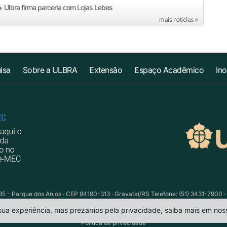
Ulbra firma parceria com Lojas Lebes
»
mais notícias »
isa
Sobre a ULBRA
Extensão
Espaço Acadêmico
In
735 - Parque dos Anjos · CEP 94190-313 · Gravataí/RS Telefone: (51) 3431-7900 ·
 sua experiência, mas prezamos pela privacidade, saiba mais em no
Política de privacidade