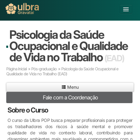
Alterar Unidade
Psicologia da Saúde
Buscar
Ocupacional e Qualidade
Já sou Aluno
de Vida no Trabalho
(EAD)
Matricule-se
Página Inicial
»
Pós-graduação
» Psicologia da Saúde Ocupacional e
Qualidade de Vida no Trabalho
(EAD)
Educação Básica
Graduação
Menu
Pós-graduação
Fale com a Coordenação
Educação a Distância
Pesquisa
Sobre o Curso
Extensão
O curso da Ulbra POP busca preparar profissionais para proteger
Infraestrutura e Serviços
os trabalhadores dos riscos à saúde mental e promover
Inovação
qualidade de vida no contexto laboral, contribuindo para
Sobre a ULBRA
disseminar ambientes mais saudáveis e comprometidos com o