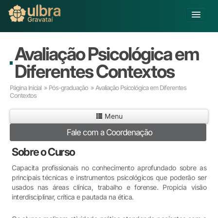
Alterar Unidade
Avaliação Psicológica em
Buscar
Diferentes Contextos
Já sou Aluno
Página Inicial
»
Pós-graduação
» Avaliação Psicológica em Diferentes
Contextos
Matricule-se
Menu
Educação Básica
Graduação
Fale com a Coordenação
Pós-graduação
Sobre o Curso
Educação a Distância
Pesquisa
Capacita profissionais no conhecimento aprofundado sobre as
principais técnicas e instrumentos psicológicos que poderão ser
Extensão
usados nas áreas clínica, trabalho e forense. Propicia visão
Infraestrutura e Serviços
interdisciplinar, crítica e pautada na ética.
Inovação
Sobre a ULBRA