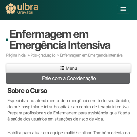
Alterar Unidade
Enfermagem em
Buscar
Emergência Intensiva
Já sou Aluno
Página Inicial
»
Pós-graduação
» Enfermagem em Emergência Intensiva
Matricule-se
Menu
Educação Básica
Fale com a Coordenação
Graduação
Pós-graduação
Sobre o Curso
Educação a Distância
Especializa no atendimento de emergência em todo seu âmbito,
Pesquisa
do pré-hospitalar e intra-hospitalar ao centro de terapia intensiva.
Extensão
Prepara profissionais da Enfermagem para assistência qualificada
à saúde dos usuários em situações de risco de vida.
Infraestrutura e Serviços
Inovação
Habilita para atuar em equipe multidisciplinar. Também orienta na
Sobre a ULBRA