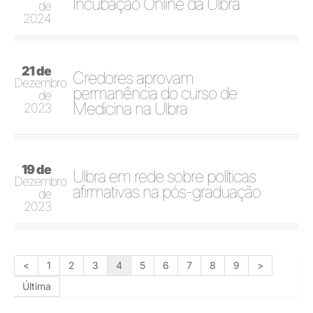
Incubação Online da Ulbra
de
2024
21 de
Credores aprovam
Dezembro
permanência do curso de
de
Medicina na Ulbra
2023
19 de
Ulbra em rede sobre políticas
Dezembro
afirmativas na pós-graduação
de
2023
<
1
2
3
4
5
6
7
8
9
>
Última