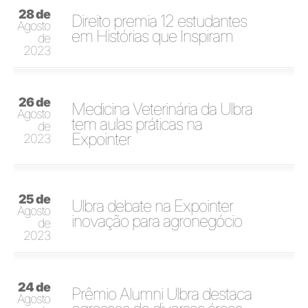
28 de
Direito premia 12 estudantes
Agosto
em Histórias que Inspiram
de
2023
26 de
Medicina Veterinária da Ulbra
Agosto
tem aulas práticas na
de
Expointer
2023
25 de
Ulbra debate na Expointer
Agosto
inovação para agronegócio
de
2023
24 de
Prêmio Alumni Ulbra destaca
Agosto