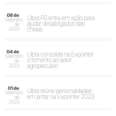
08 de
Ulbra RS entra em ação para
Setembro
ajudar desabrigados das
de
cheias
2023
04 de
Ulbra consolida na Expointer
Setembro
o fomento ao setor
de
agropecuário
2023
01 de
Ulbra reúne personalidades
Setembro
em jantar na Expointer 2023
de
2023