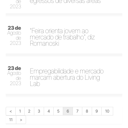
egressos de diversas áreas
de
2023
23 de
"Feira orienta jovem ao
Agosto
mercado de trabalho", diz
de
Romanoski
2023
23 de
Empregabilidade e mercado
Agosto
marcam abertura do Living
de
Lab
2023
<
1
2
3
4
5
6
7
8
9
10
11
>