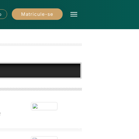
Matricule-se
o
e