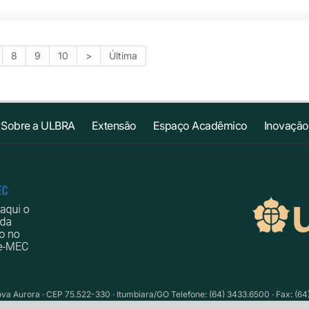
8
9
10
>
Última
Sobre a ULBRA
Extensão
Espaço Acadêmico
Inovação
Nova Aurora · CEP 75.522-330 · Itumbiara/GO Telefone: (64) 3433.6500 · Fax: (64