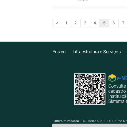
<
1
2
3
4
5
6
7
Ensino
Infraestrutura e Serviços
Ulbra Itumbiara
- Av. Beira Rio, 1001 Bairro 