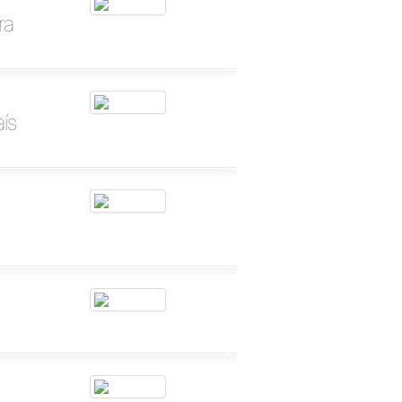
ra
ís