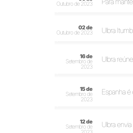
Para manter
Outubro de 2023
02 de
Ulbra Itumb
Outubro de 2023
16 de
Ulbra reúne
Setembro de
2023
15 de
Espanha é 
Setembro de
2023
12 de
Ulbra envia
Setembro de
2023