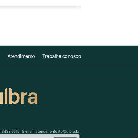
Atendimento
Trabalhe conosco
) 3433.6515 · E-mail:
atendimento.itb@ulbra.br