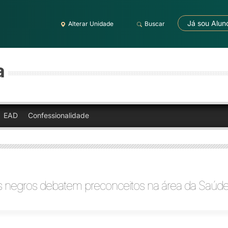
Já sou Alun
Alterar Unidade
Buscar
a
EAD
Confessionalidade
is negros debatem preconceitos na área da Saúd