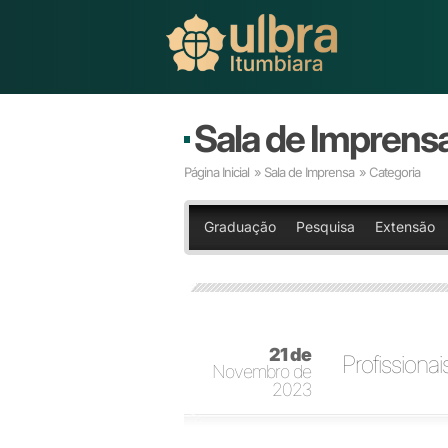
Sala de Imprens
Página Inicial
»
Sala de Imprensa
» Categoria
Graduação
Pesquisa
Extensão
21 de
Profissiona
Novembro de
2023