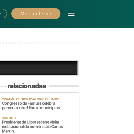
Matricule-se
o
ias
relacionadas
CRIAÇÃO DE OBSERVATÓRIO DE DADOS
Congresso da Famurs celebra
parceria entre Ulbra e municípios
DIÁLOGO
Presidente da Ulbra recebe visita
institucional do ex-ministro Carlos
Marun