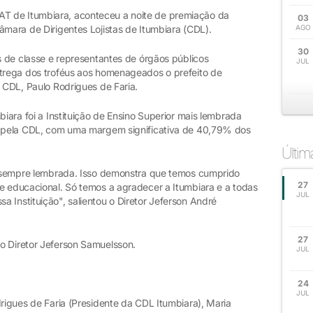
T de Itumbiara, aconteceu a noite de premiação da
03
âmara de Dirigentes Lojistas de Itumbiara (CDL).
AGO
30
es de classe e representantes de órgãos públicos
JUL
ntrega dos troféus aos homenageados o prefeito de
a CDL, Paulo Rodrigues de Faria.
biara foi a Instituição de Ensino Superior mais lembrada
da pela CDL, com uma margem significativa de 40,79% dos
Últi
er sempre lembrada. Isso demonstra que temos cumprido
27
 e educacional. Só temos a agradecer a Itumbiara e a todas
JUL
 Instituição", salientou o Diretor Jeferson André
27
o Diretor Jeferson Samuelsson.
JUL
24
JUL
drigues de Faria (Presidente da CDL Itumbiara), Maria