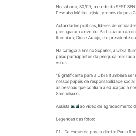
No sábado, 30/09, na sede do SEST SENA
Pesquisa Mérito Lojista, promovida pela C
Autoridades políticas, líderes de entidad
prestigiaram o evento. Participaram da e
Itumbiara, Dione Araújo, e o presidente d
Na categoria Ensino Superior, a Ulbra Itum
pelos participantes da pesquisa realiza
votos.
"É gratificante para a Ulbra Itumbiara s
nossos papéis de responsabilidade social
as pessoas que confiam a educação à nossa
Samuelsson.
Assista
aqui
ao vídeo de agradecimento d
Legendas das fotos:
01 - Da esquerda para a direita: Paulo Ro