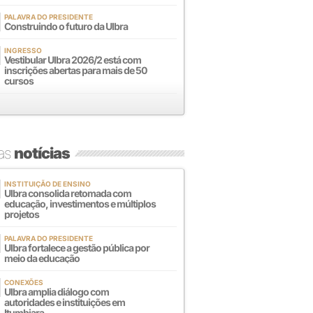
PALAVRA DO PRESIDENTE
Construindo o futuro da Ulbra
INGRESSO
Vestibular Ulbra 2026/2 está com
inscrições abertas para mais de 50
cursos
mas
notícias
INSTITUIÇÃO DE ENSINO
Ulbra consolida retomada com
educação, investimentos e múltiplos
projetos
PALAVRA DO PRESIDENTE
Ulbra fortalece a gestão pública por
meio da educação
CONEXÕES
Ulbra amplia diálogo com
autoridades e instituições em
Itumbiara