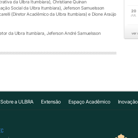
ativa da Ulbra Itumbiara), Christiane Quinan
ção Social da Ulbra Itumbiara), Jeferson Samuelsson
20
carelli (Diretor Acadêmico da Ulbra Itumbiara) e Dione Araújo
JUL
retor da Ulbra Itumbiara, Jeferson André Samuelsson
ver
Sobre a ULBRA
Extensão
Espaço Acadêmico
Inovação