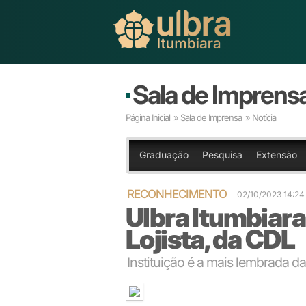
Sala de Imprens
Página Inicial
»
Sala de Imprensa
» Notícia
Graduação
Pesquisa
Extensão
RECONHECIMENTO
02/10/2023 14:2
Ulbra Itumbiara
Lojista, da CDL
Instituição é a mais lembrada 