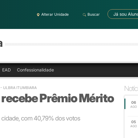
Já sou Alun
Alterar Unidade
Buscar
a
EAD
Confessionalidade
Notíc
4
- ULBRA ITUMBIARA
 recebe Prêmio Mérito
06
AGO
da cidade, com 40,79% dos votos
05
AGO