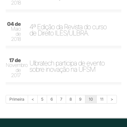
2018
04 de
4ª Edição da Revista do curso
Maio
de Direito ILES/ULBRA.
de
2018
17 de
Ulbratech participa de evento
Novembro
sobre inovação na UFSM
de
2017
Primeira
<
5
6
7
8
9
10
11
>