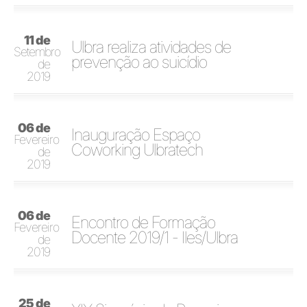
11 de
Ulbra realiza atividades de
Setembro
prevenção ao suicídio
de
2019
06 de
Inauguração Espaço
Fevereiro
Coworking Ulbratech
de
2019
06 de
Encontro de Formação
Fevereiro
Docente 2019/1 - Iles/Ulbra
de
2019
25 de