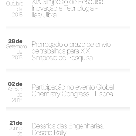
XIX Simpósio de Pesquisa,
Outubro
Inovação e Tecnologia -
de
Iles/Ulbra
2018
28 de
Prorrogado o prazo de envio
Setembro
de trabalhos para XIX
de
Simpósio de Pesquisa.
2018
02 de
Participação no evento Global
Agosto
Chemistry Congress - Lisboa
de
2018
21 de
Desafios das Engenharias:
Junho
Desafio Rally
de