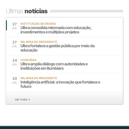
Últimas
notícias
27
INSTITUIÇÃO DE ENSINO
Ulbra consolida retomada com educação,
JUL
investimentos e múltiplos projetos
27
PALAVRA DO PRESIDENTE
Ulbra fortalece a gestão pública por meio da
JUL
educação
24
CONEXÕES
Ulbra amplia diálogo com autoridades e
JUL
instituições em Itumbiara
20
PALAVRA DO PRESIDENTE
Inteligência artificial: a inovação que fortalece o
JUL
futuro
ver mais »