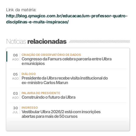
Link da matéria:
http://blog.qmagico.com.br/educacao/um-professor-quatro-
disciplinas-e-muita-inspiracao/
Notícias
relacionadas
06
CRIAÇÃO DE OBSERVATÓRIO DE DADOS
Congresso da Famurs celebra parceria entre Ulbra
AGO
e municípios
05
DIÁLOGO
Presidente da Ulbra recebe visita institucional do
AGO
ex-ministro Carlos Marun
03
PALAVRA DO PRESIDENTE
Construindo o futuro da Ulbra
AGO
30
INGRESSO
Vestibular Ulbra 2026/2 está com inscrições
JUL
abertas para mais de 50 cursos