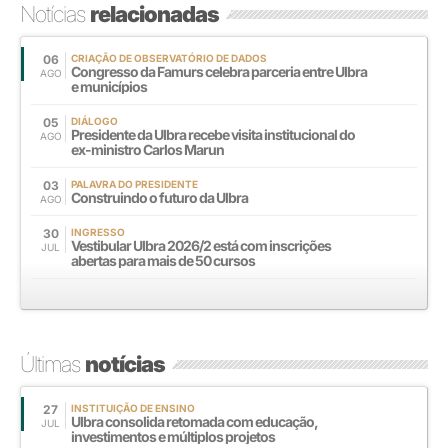
Notícias
relacionadas
06
CRIAÇÃO DE OBSERVATÓRIO DE DADOS
Congresso da Famurs celebra parceria entre Ulbra
AGO
e municípios
05
DIÁLOGO
Presidente da Ulbra recebe visita institucional do
AGO
ex-ministro Carlos Marun
03
PALAVRA DO PRESIDENTE
Construindo o futuro da Ulbra
AGO
30
INGRESSO
Vestibular Ulbra 2026/2 está com inscrições
JUL
abertas para mais de 50 cursos
Últimas
notícias
27
INSTITUIÇÃO DE ENSINO
Ulbra consolida retomada com educação,
JUL
investimentos e múltiplos projetos