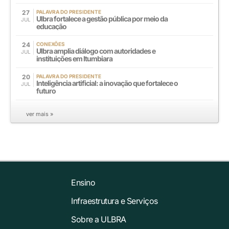
27
PALAVRA DO PRESIDENTE
Ulbra fortalece a gestão pública por meio da
JUL
educação
24
CONEXÕES
Ulbra amplia diálogo com autoridades e
JUL
instituições em Itumbiara
20
PALAVRA DO PRESIDENTE
Inteligência artificial: a inovação que fortalece o
JUL
futuro
ver mais »
Ensino
Infraestrutura e Serviços
Sobre a ULBRA