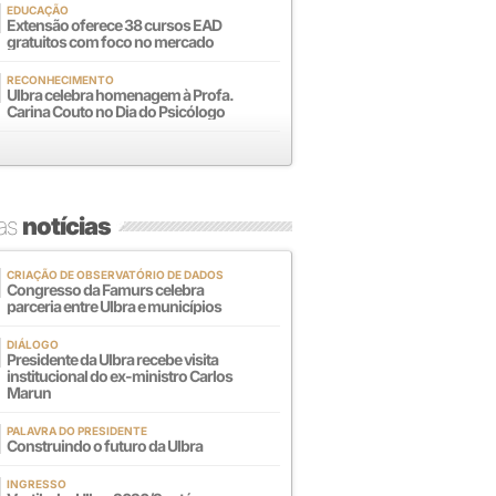
EDUCAÇÃO
Extensão oferece 38 cursos EAD
gratuitos com foco no mercado
RECONHECIMENTO
Ulbra celebra homenagem à Profa.
Carina Couto no Dia do Psicólogo
mas
notícias
CRIAÇÃO DE OBSERVATÓRIO DE DADOS
Congresso da Famurs celebra
parceria entre Ulbra e municípios
DIÁLOGO
Presidente da Ulbra recebe visita
institucional do ex-ministro Carlos
Marun
PALAVRA DO PRESIDENTE
Construindo o futuro da Ulbra
INGRESSO