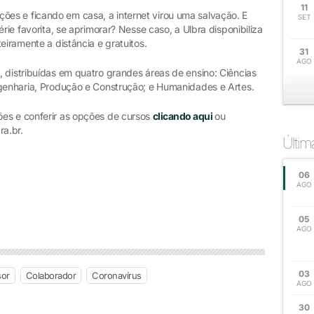
11
es e ficando em casa, a internet virou uma salvação. E
SET
érie favorita, se aprimorar? Nesse caso, a Ulbra disponibiliza
eiramente a distância e gratuitos.
31
AGO
 distribuídas em quatro grandes áreas de ensino: Ciências
ngenharia, Produção e Construção; e Humanidades e Artes.
ões e conferir as opções de cursos
clicando aqui
ou
a.br.
Últi
06
AGO
05
AGO
03
sor
Colaborador
Coronavírus
AGO
30