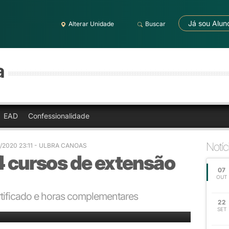
Já sou Alun
Alterar Unidade
Buscar
a
EAD
Confessionalidade
Notíc
/2020 23:11
- ULBRA CANOAS
4 cursos de extensão
07
OUT
tificado e horas complementares
22
SET