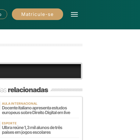
Matricule-se
o
ias
relacionadas
AULA INTERNACIONAL
Docente italiano apresenta estudos
europeus sobre Direito Digital em live
ESPORTE
Ulbra reúne 1,3 mil alunos de três
países em jogos escolares