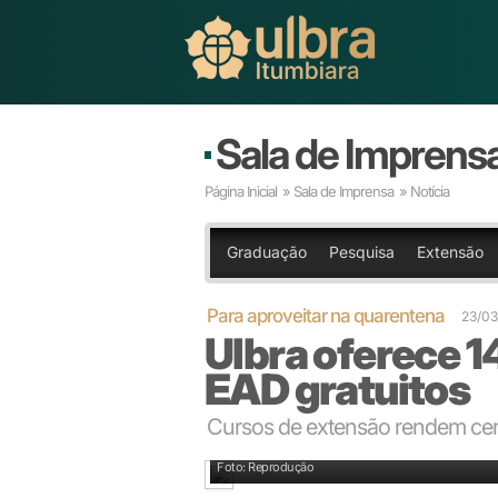
Sala de Imprens
Página Inicial
»
Sala de Imprensa
» Notícia
Graduação
Pesquisa
Extensão
Para aproveitar na quarentena
23/03
Ulbra oferece 1
EAD gratuitos
Cursos de extensão rendem cer
Foto: Reprodução