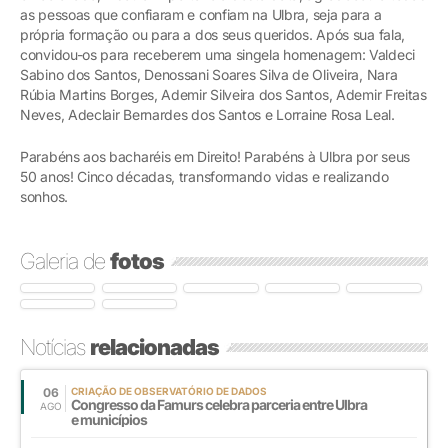
as pessoas que confiaram e confiam na Ulbra, seja para a
própria formação ou para a dos seus queridos. Após sua fala,
convidou-os para receberem uma singela homenagem: Valdeci
Sabino dos Santos, Denossani Soares Silva de Oliveira, Nara
Rúbia Martins Borges, Ademir Silveira dos Santos, Ademir Freitas
Neves, Adeclair Bernardes dos Santos e Lorraine Rosa Leal.
Parabéns aos bacharéis em Direito! Parabéns à Ulbra por seus
50 anos! Cinco décadas, transformando vidas e realizando
sonhos.
Galeria de
fotos
Notícias
relacionadas
06
CRIAÇÃO DE OBSERVATÓRIO DE DADOS
Congresso da Famurs celebra parceria entre Ulbra
AGO
e municípios