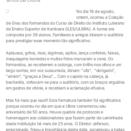
No dia 16 de agosto,
ontem, ocorreu a Colação
de Grau dos formandos do Curso de Direito do Instituto Luterano
de Ensino Superior de Itumbiara (ILES/ULBRA). A turma era
composta por 38 alunos. Familiares e amigos lotaram o auditório
para prestigiar esse momento tão significativo.
Aplausos, gritos, risos, lágrimas, apitos, lança confetes, faixas,
maquiagens borradas e muitas fotos marcaram a cena. Os
formandos, ao receberem a outorga, com brilho nos olhos e um
largo sorriso, em voz sussurrada, diziam: "ufa", "obrigado",
"amém", "graças a Deus"... Com o capelo na cabeça, já
bacharéis, voltavam-se para o auditório, com os braços erguidos
em gestos de vitória, e recebiam a aclamação efusiva.
Mas foi mais que isso!!! Esta formatura também foi significativa
porque ocorreu no dia em que a Ulbra comemorou seu
aniversário de 50 anos. Houve quebra de protocolo e
homenagem aos colaboradores que fazem parte da caminhada
desta Instituição há mais de 25 anos. O Diretor Jeferson,
emocionado, frisou a importância desta data, agradeceu a todas