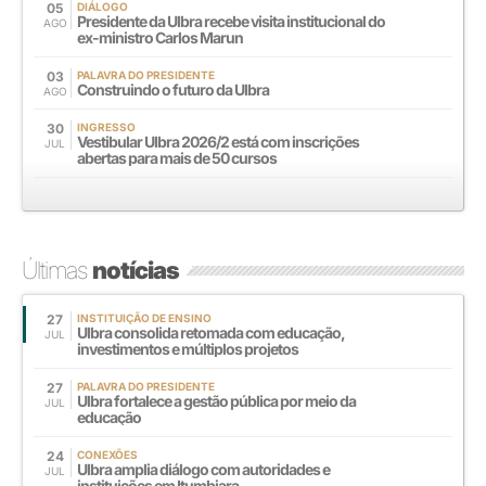
05
DIÁLOGO
Presidente da Ulbra recebe visita institucional do
AGO
ex-ministro Carlos Marun
03
PALAVRA DO PRESIDENTE
Construindo o futuro da Ulbra
AGO
30
INGRESSO
Vestibular Ulbra 2026/2 está com inscrições
JUL
abertas para mais de 50 cursos
Últimas
notícias
27
INSTITUIÇÃO DE ENSINO
Ulbra consolida retomada com educação,
JUL
investimentos e múltiplos projetos
27
PALAVRA DO PRESIDENTE
Ulbra fortalece a gestão pública por meio da
JUL
educação
24
CONEXÕES
Ulbra amplia diálogo com autoridades e
JUL
instituições em Itumbiara