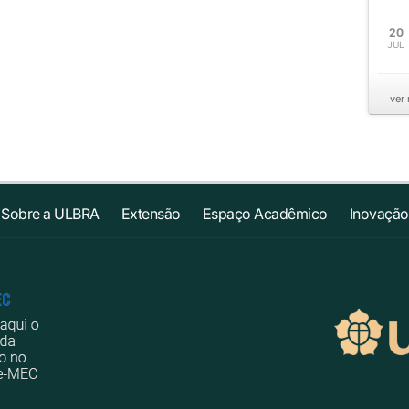
20
JUL
ver
Sobre a ULBRA
Extensão
Espaço Acadêmico
Inovação