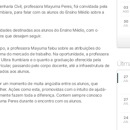
enharia Civil, professora Mayuma Peres, foi convidada pela
03
umbiara, para falar com os alunos do Ensino Médio sobre a
AGO
30
JUL
vidades destinadas aos alunos do Ensino Médio, com o
eira que desejam seguir.
po, a professora Mayuma falou sobre as atribuições do
orama do mercado de trabalho. Na oportunidade, a professora
 Ulbra Itumbiara e o quanto a graduação oferecida pela
Últi
ricular, passando pelo corpo docente, até a infraestrutura de
zados aos alunos.
27
JUL
r um momento de muita angústia entre os alunos, que
her. Ações como esta, promovidas com o intuito de ajudá-
ealmente fazem toda a diferença. Contem sempre conosco
27
uma Peres durante o encontro com os alunos.
JUL
24
JUL