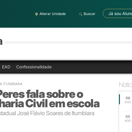
Já sou Alun
Alterar Unidade
Buscar
a
EAD
Confessionalidade
Notíc
A ITUMBIARA
res fala sobre o
06
aria Civil em escola
AGO
tadual José Flávio Soares de Itumbiara
05
AGO