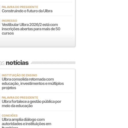
PALAVRA DO PRESIDENTE
Construindo o futuro da Ulbra
INGRESSO
Vestibular Ulbra 2026/2 está com
inscrições abertas para mais de 50
cursos
mas
notícias
INSTITUIÇÃO DE ENSINO
Ulbra consolida retomada com
educação, investimentos e múltiplos
projetos
PALAVRA DO PRESIDENTE
Ulbra fortalece a gestão pública por
meio da educação
CONEXÕES
Ulbra amplia diálogo com
autoridades e instituições em
Itumbiara