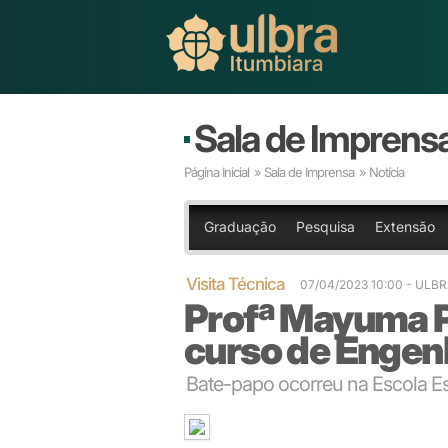
Sala de Imprens
Página Inicial
»
Sala de Imprensa
» Notícia
Graduação
Pesquisa
Extensão
Visita Técnica
07/04/2023 10:00
- ULBR
Profª Mayuma Pe
curso de Engenh
Bate-papo ocorreu na Escola Es