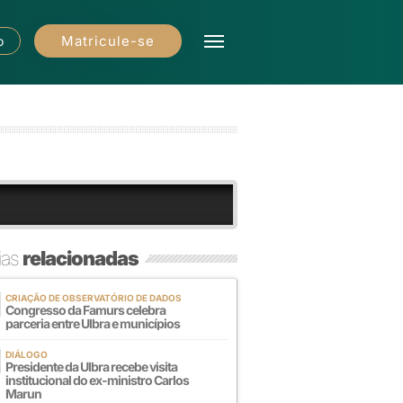
Matricule-se
o
ias
relacionadas
CRIAÇÃO DE OBSERVATÓRIO DE DADOS
Congresso da Famurs celebra
parceria entre Ulbra e municípios
DIÁLOGO
Presidente da Ulbra recebe visita
institucional do ex-ministro Carlos
Marun