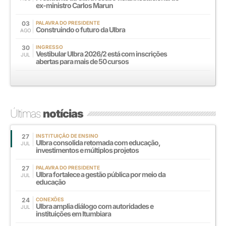
ex-ministro Carlos Marun
03
PALAVRA DO PRESIDENTE
Construindo o futuro da Ulbra
AGO
30
INGRESSO
Vestibular Ulbra 2026/2 está com inscrições
JUL
abertas para mais de 50 cursos
Últimas
notícias
27
INSTITUIÇÃO DE ENSINO
Ulbra consolida retomada com educação,
JUL
investimentos e múltiplos projetos
27
PALAVRA DO PRESIDENTE
Ulbra fortalece a gestão pública por meio da
JUL
educação
24
CONEXÕES
Ulbra amplia diálogo com autoridades e
JUL
instituições em Itumbiara