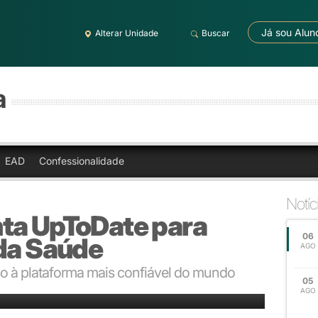
Já sou Alun
Alterar Unidade
Buscar
a
EAD
Confessionalidade
Notíc
ta UpToDate para
06
 da Saúde
AGO
o à plataforma mais confiável do mundo
05
AGO