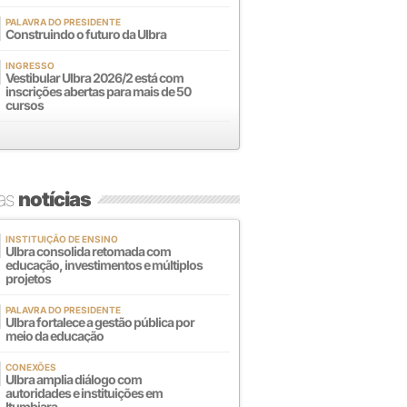
PALAVRA DO PRESIDENTE
Construindo o futuro da Ulbra
INGRESSO
Vestibular Ulbra 2026/2 está com
inscrições abertas para mais de 50
cursos
mas
notícias
INSTITUIÇÃO DE ENSINO
Ulbra consolida retomada com
educação, investimentos e múltiplos
projetos
PALAVRA DO PRESIDENTE
Ulbra fortalece a gestão pública por
meio da educação
CONEXÕES
Ulbra amplia diálogo com
autoridades e instituições em
Itumbiara