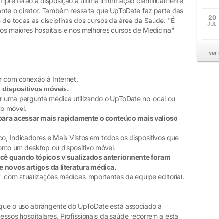
mpre terão à disposição a última informação cientificamente
nte o diretor. Também ressalta que UpToDate faz parte das
20
 de todas as disciplinas dos cursos da área da Saúde. "É
JUL
os maiores hospitais e nos melhores cursos de Medicina",
ver
 com conexão à Internet.
s dispositivos móveis.
 uma pergunta médica utilizando o UpToDate no local ou
vo móvel.
- para acessar mais rapidamente o conteúdo mais valioso
co, Indicadores e Mais Vistos em todos os dispositivos que
omo um desktop ou dispositivo móvel.
ocê quando tópicos visualizados anteriormente foram
e novos artigos da literatura médica.
" com atualizações médicas importantes da equipe editorial.
que o uso abrangente do UpToDate está associado a
ssos hospitalares. Profissionais da saúde recorrem a esta