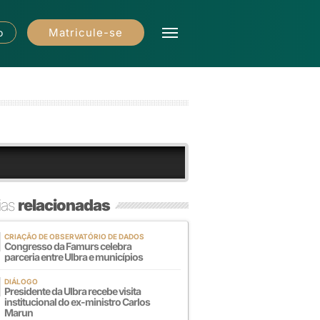
Matricule-se
o
ias
relacionadas
CRIAÇÃO DE OBSERVATÓRIO DE DADOS
Congresso da Famurs celebra
parceria entre Ulbra e municípios
DIÁLOGO
Presidente da Ulbra recebe visita
institucional do ex-ministro Carlos
Marun