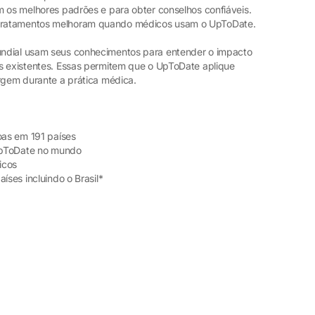
m os melhores padrões e para obter conselhos confiáveis.
tratamentos melhoram quando médicos usam o UpToDate.
ndial usam seus conhecimentos para entender o impacto
s existentes. Essas permitem que o UpToDate aplique
urgem durante a prática médica.
oas em 191 países
 UpToDate no mundo
icos
íses incluindo o Brasil*