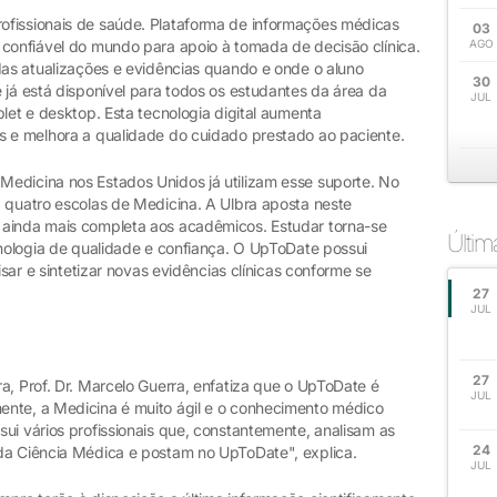
ofissionais de saúde. Plataforma de informações médicas
03
 confiável do mundo para apoio à tomada de decisão clínica.
AGO
das atualizações e evidências quando e onde o aluno
30
e já está disponível para todos os estudantes da área da
JUL
blet e desktop. Esta tecnologia digital aumenta
s e melhora a qualidade do cuidado prestado ao paciente.
edicina nos Estados Unidos já utilizam esse suporte. No
a quatro escolas de Medicina. A Ulbra aposta neste
 ainda mais completa aos acadêmicos. Estudar torna-se
Últi
cnologia de qualidade e confiança. O UpToDate possui
isar e sintetizar novas evidências clínicas conforme se
27
JUL
27
a, Prof. Dr. Marcelo Guerra, enfatiza que o UpToDate é
JUL
ente, a Medicina é muito ágil e o conhecimento médico
ui vários profissionais que, constantemente, analisam as
24
da Ciência Médica e postam no UpToDate", explica.
JUL