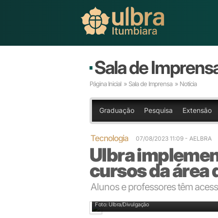
Sala de Imprens
Página Inicial
»
Sala de Imprensa
» Notícia
Graduação
Pesquisa
Extensão
Tecnologia
07/08/2023 11:09 - AELBRA
Ulbra implemen
cursos da área
Alunos e professores têm acess
Pesquisa: também em dispositivos móveis
Foto: Ulbra/Divulgação