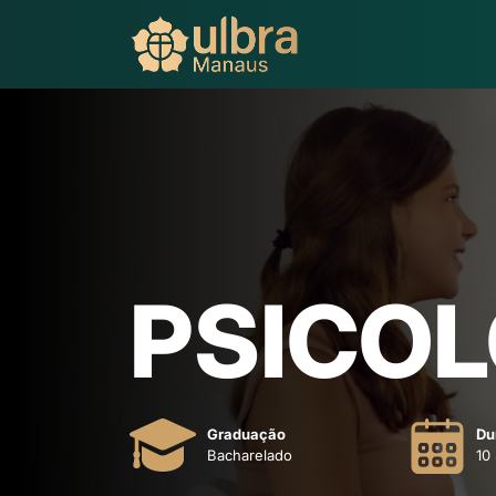
PSICOL
Graduação
Du
Bacharelado
10