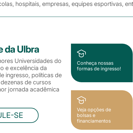
colas, hospitais, empresas, equipes esportivas, ent
e da Ulbra
hores Universidades do
Conheça nossas
ão e excelência da
formas de ingresso!
 ingresso, políticas de
e dezenas de cursos
lhor jornada acadêmica
Veja opções de
ULE-SE
bolsas e
financiamentos