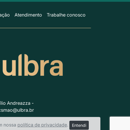
ação
Atendimento
Trabalhe conosco
lio Andreazza -
csmao@ulbra.br
em nossa
política de privacidade
.
Entendi