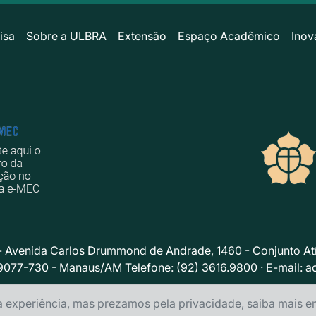
isa
Sobre a ULBRA
Extensão
Espaço Acadêmico
Inov
 Avenida Carlos Drummond de Andrade, 1460 - Conjunto Atí
9077-730 - Manaus/AM Telefone: (92) 3616.9800 · E-mail:
a
Política de privacidade
a experiência, mas prezamos pela privacidade, saiba mais 