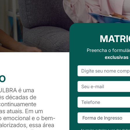
MATRI
Preencha o formulá
exclusivas
SO
 ULBRA é uma
rês décadas de
continuamente
s atuais. Em um
io emocional e o bem-
alorizados, essa área
Ao enviar, autorizo o uso dos dado