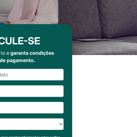
CULE-SE
rio e
garanta condições
 de pagamento.
s para receber informações sobre a Ulbra