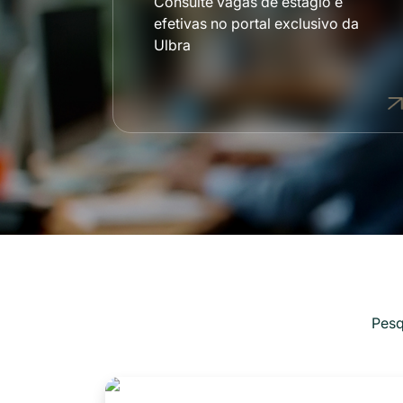
 de
Consulte vagas de estágio e
podem
efetivas no portal exclusivo da
 e
Ulbra
Pesq