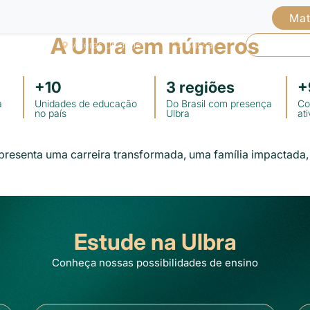
Mat
A Ulbra em números
Alterar Unidade
Buscar
Já sou A
+
10
3
regiões
+
a
Unidades de educação
Do Brasil com presença
Co
no país
Ulbra
at
presenta uma carreira transformada, uma família impactada, 
Estude na Ulbra
Conheça nossas possibilidades de ensino