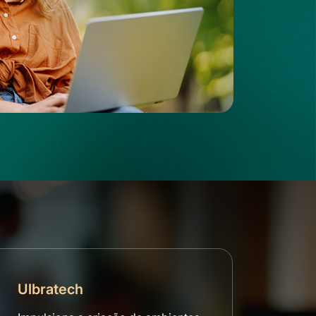
Ulbratech
Inte