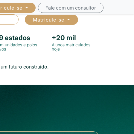
ricule-se
Fale com um consultor
Matricule-se
luno
9
estados
+
20
mil
m unidades e polos
Alunos matriculados
ivos
hoje
um futuro construído.