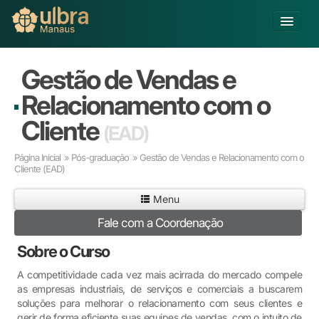
Alterar Unidade
Gestão de Vendas e
Buscar
Relacionamento com o
Já sou Aluno
Cliente
(EAD)
Matricule-se
Página Inicial
»
Pós-graduação
» Gestão de Vendas e Relacionamento com o
Cliente
(EAD)
Educação Básica
Graduação
Menu
Pós-graduação
Fale com a Coordenação
Educação a Distância
Pesquisa
Sobre o Curso
Extensão
A competitividade cada vez mais acirrada do mercado compele
Infraestrutura e Serviços
as empresas industriais, de serviços e comerciais a buscarem
Inovação
soluções para melhorar o relacionamento com seus clientes e
Sobre a ULBRA
gerir de forma eficiente suas equipes de vendas, com o intuito de