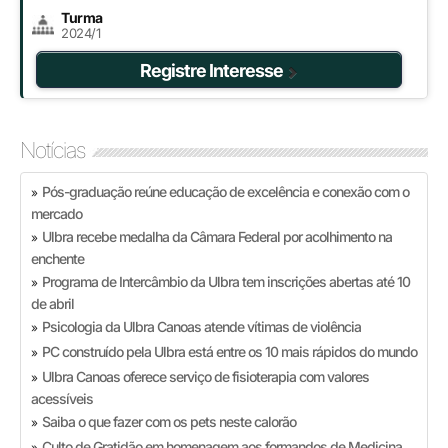
Turma
2024/1
Registre Interesse
Notícias
Pós-graduação reúne educação de excelência e conexão com o
»
mercado
Ulbra recebe medalha da Câmara Federal por acolhimento na
»
enchente
Programa de Intercâmbio da Ulbra tem inscrições abertas até 10
»
de abril
Psicologia da Ulbra Canoas atende vítimas de violência
»
PC construído pela Ulbra está entre os 10 mais rápidos do mundo
»
Ulbra Canoas oferece serviço de fisioterapia com valores
»
acessíveis
Saiba o que fazer com os pets neste calorão
»
Culto de Gratidão em homenagem aos formandos de Medicina
»