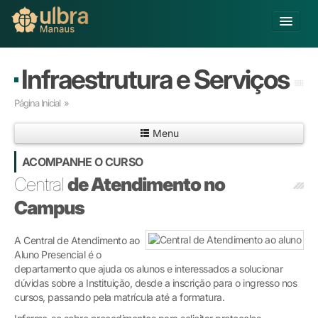
Alterar Unidade
Infraestrutura e Serviços
Buscar
Página Inicial
»
Já sou Aluno
Menu
Matricule-se
ACOMPANHE O CURSO
Educação Básica
Central
de Atendimento no
Graduação
Campus
Pós-graduação
Educação a Distância
A Central de Atendimento ao
Pesquisa
Aluno Presencial é o
Extensão
departamento que ajuda os alunos e interessados a solucionar
Infraestrutura e Serviços
dúvidas sobre a Instituição, desde a inscrição para o ingresso nos
Inovação
cursos, passando pela matrícula até a formatura.
Sobre a ULBRA