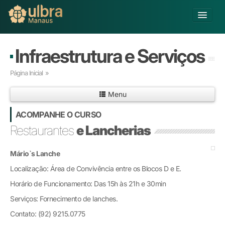
Alterar Unidade
Infraestrutura e Serviços
Buscar
Página Inicial
»
Já sou Aluno
Menu
Matricule-se
ACOMPANHE O CURSO
Educação Básica
Restaurantes
e Lancherias
Graduação
Pós-graduação
Mário`s Lanche
Educação a Distância
Localização: Área de Convivência entre os Blocos D e E.
Pesquisa
Horário de Funcionamento: Das 15h às 21h e 30min
Extensão
Infraestrutura e Serviços
Serviços: Fornecimento de lanches.
Inovação
Contato: (92) 9215.0775
Sobre a ULBRA