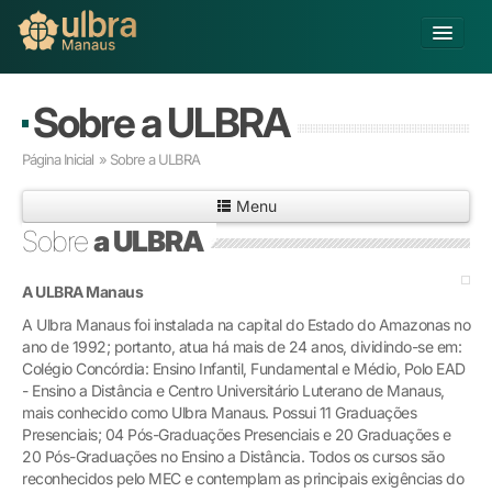
Alterar Unidade
Sobre a ULBRA
Buscar
Página Inicial
» Sobre a ULBRA
Já sou Aluno
Menu
Matricule-se
Sobre
a ULBRA
Educação Básica
A ULBRA Manaus
Graduação
Pós-graduação
A Ulbra Manaus foi instalada na capital do Estado do Amazonas no
ano de 1992; portanto, atua há mais de 24 anos, dividindo-se em:
Educação a Distância
Colégio Concórdia: Ensino Infantil, Fundamental e Médio, Polo EAD
Pesquisa
- Ensino a Distância e Centro Universitário Luterano de Manaus,
Extensão
mais conhecido como Ulbra Manaus. Possui 11 Graduações
Infraestrutura e Serviços
Presenciais; 04 Pós-Graduações Presenciais e 20 Graduações e
20 Pós-Graduações no Ensino a Distância. Todos os cursos são
Inovação
reconhecidos pelo MEC e contemplam as principais exigências do
Sobre a ULBRA