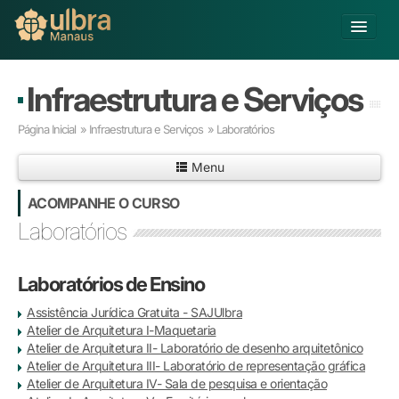
Alterar Unidade
Infraestrutura e Serviços
Buscar
Página Inicial
»
Infraestrutura e Serviços
» Laboratórios
Já sou Aluno
Menu
Matricule-se
ACOMPANHE O CURSO
Educação Básica
Laboratórios
Graduação
Pós-graduação
Laboratórios de Ensino
Educação a Distância
Pesquisa
Assistência Jurídica Gratuita - SAJUlbra
Extensão
Atelier de Arquitetura I-Maquetaria
Infraestrutura e Serviços
Atelier de Arquitetura II- Laboratório de desenho arquitetônico
Atelier de Arquitetura III- Laboratório de representação gráfica
Inovação
Atelier de Arquitetura IV- Sala de pesquisa e orientação
Sobre a ULBRA