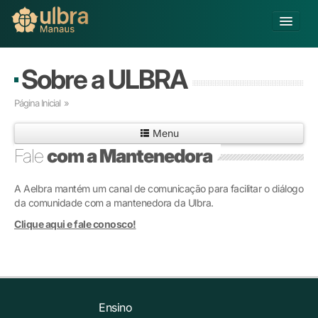
Alterar Unidade
Sobre a ULBRA
Buscar
Página Inicial
»
Já sou Aluno
Menu
Matricule-se
Fale
com a Mantenedora
Educação Básica
A Aelbra mantém um canal de comunicação para facilitar o diálogo
Graduação
da comunidade com a mantenedora da Ulbra.
Pós-graduação
Clique aqui e fale conosco!
Educação a Distância
Pesquisa
Extensão
Infraestrutura e Serviços
Inovação
Ensino
Sobre a ULBRA