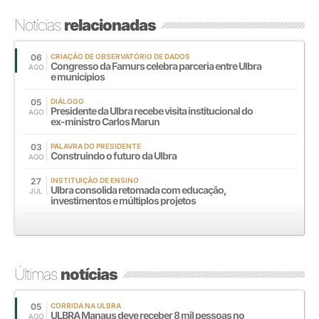
Notícias
relacionadas
06
CRIAÇÃO DE OBSERVATÓRIO DE DADOS
Congresso da Famurs celebra parceria entre Ulbra
AGO
e municípios
05
DIÁLOGO
Presidente da Ulbra recebe visita institucional do
AGO
ex-ministro Carlos Marun
03
PALAVRA DO PRESIDENTE
Construindo o futuro da Ulbra
AGO
27
INSTITUIÇÃO DE ENSINO
Ulbra consolida retomada com educação,
JUL
investimentos e múltiplos projetos
Últimas
notícias
05
CORRIDA NA ULBRA
ULBRA Manaus deve receber 8 mil pessoas no
AGO