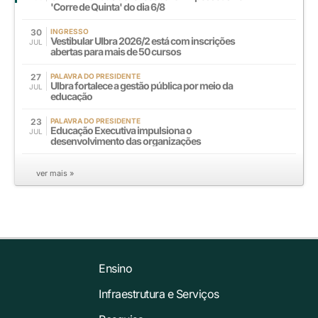
'Corre de Quinta' do dia 6/8
30
INGRESSO
Vestibular Ulbra 2026/2 está com inscrições
JUL
abertas para mais de 50 cursos
27
PALAVRA DO PRESIDENTE
Ulbra fortalece a gestão pública por meio da
JUL
educação
23
PALAVRA DO PRESIDENTE
Educação Executiva impulsiona o
JUL
desenvolvimento das organizações
ver mais »
Ensino
Infraestrutura e Serviços