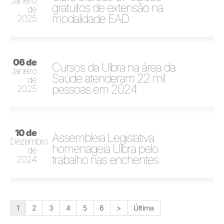
Janeiro
gratuitos de extensão na
de
modalidade EAD
2025
06 de
Cursos da Ulbra na área da
Janeiro
Saúde atenderam 22 mil
de
pessoas em 2024
2025
10 de
Assembleia Legislativa
Dezembro
homenageia Ulbra pelo
de
trabalho nas enchentes
2024
1
2
3
4
5
6
>
Última