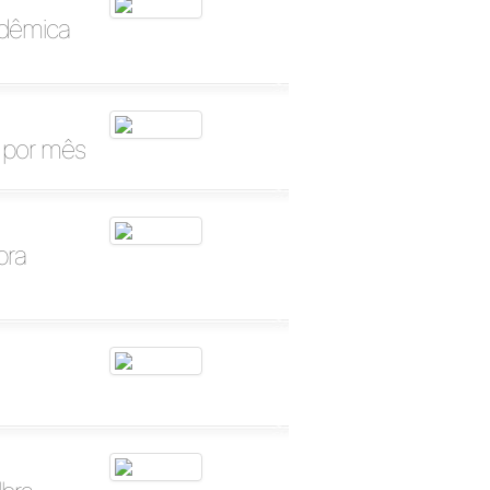
adêmica
s por mês
bra