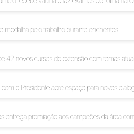
melo recebe vacina e faz exames de rotina na U
e medalha pelo trabalho durante enchentes
ece 42 novos cursos de extensão com temas atua
 com o Presidente abre espaço para novos diálo
ds entrega premiação aos campeões da área com