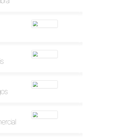
lbra
is
gos
ercial