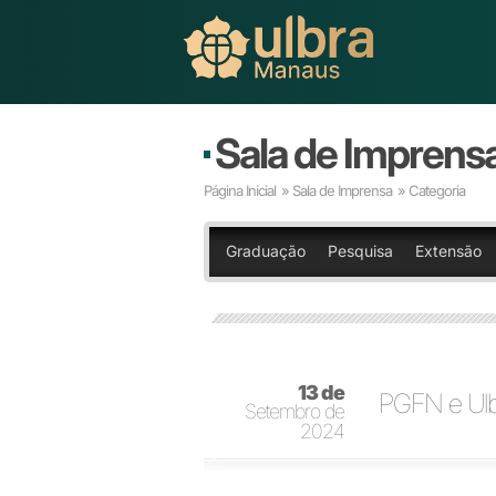
Sala de Imprens
Página Inicial
»
Sala de Imprensa
» Categoria
Graduação
Pesquisa
Extensão
13 de
PGFN e Ulbr
Setembro de
2024