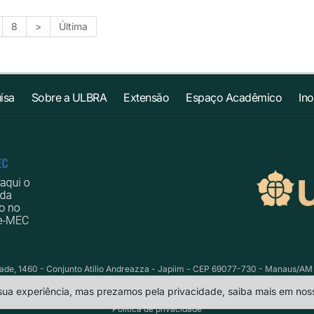
8
>
Última
isa
Sobre a ULBRA
Extensão
Espaço Acadêmico
In
e, 1460 - Conjunto Atílio Andreazza - Japiim - CEP 69077-730 - Manaus/AM Te
 sua experiência, mas prezamos pela privacidade, saiba mais em no
Política de privacidade