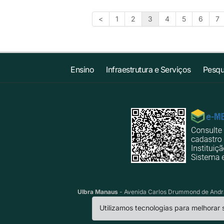
<
1
2
3
4
5
6
7
Ensino
Infraestrutura e Serviços
Pesqu
Ulbra Manaus
- Avenida Carlos Drummond de Andrad
Utilizamos tecnologias para melhorar