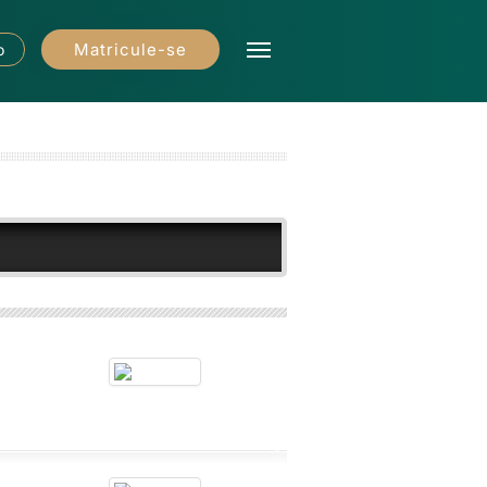
Matricule-se
o