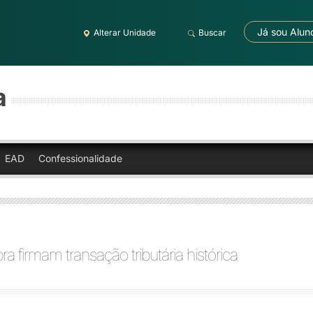
Já sou Alun
Alterar Unidade
Buscar
a
EAD
Confessionalidade
a firmam transação tributária histórica