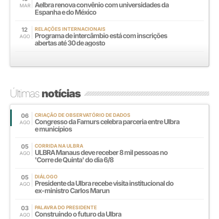
Aelbra renova convênio com universidades da
MAR
Espanha e do México
12
RELAÇÕES INTERNACIONAIS
Programa de intercâmbio está com inscrições
AGO
abertas até 30 de agosto
Últimas
notícias
06
CRIAÇÃO DE OBSERVATÓRIO DE DADOS
Congresso da Famurs celebra parceria entre Ulbra
AGO
e municípios
05
CORRIDA NA ULBRA
ULBRA Manaus deve receber 8 mil pessoas no
AGO
'Corre de Quinta' do dia 6/8
05
DIÁLOGO
Presidente da Ulbra recebe visita institucional do
AGO
ex-ministro Carlos Marun
03
PALAVRA DO PRESIDENTE
Construindo o futuro da Ulbra
AGO