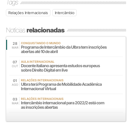
Tags
Relações Internacionais
Intercâmbio
Notícias
relacionadas
28
CONQUISTANDO O MUNDO
Programa de Intercâmbio da Ulbra tem inscrições
MAR
abertas até 10 de abril
07
AULA INTERNACIONAL
Docente italiano apresenta estudos europeus
OUT
sobre Direito Digital em live
01
RELAÇÕES INTERNACIONAIS
Ulbra terá Programa de Mobilidade Acadêmica
AGO
Internacional Virtual
03
RELAÇÕES INTERNACIONAIS
Intercâmbio internacional para 2022/2 está com
MAR
as inscrições abertas