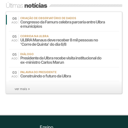
Últimas
notícias
06
CRIAÇÃO DE OBSERVATÓRIO DE DADOS
Congresso da Famurs celebra parceria entre Ulbra
AGO
e municípios
05
CORRIDA NA ULBRA
ULBRA Manaus deve receber 8 mil pessoas no
AGO
'Corre de Quinta' do dia 6/8
05
DIÁLOGO
Presidente da Ulbra recebe visita institucional do
AGO
ex-ministro Carlos Marun
03
PALAVRA DO PRESIDENTE
Construindo o futuro da Ulbra
AGO
ver mais »
Ensino