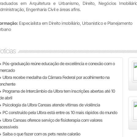
raduados em Arquitetura e Urbanismo, Direito, Negócios Imobiliário
dministração, Engenharia Civil e áreas afins.
ormação:
Especialista em Direito imobiliário, Urbanístico e Planejamento
rbano
otícias
Pós-graduação reúne educação de excelência e conexão com o
»
mercado
Ulbra recebe medalha da Câmara Federal por acolhimento na
»
enchente
Programa de Intercâmbio da Ulbra tem inscrições abertas até 10
»
de abril
Psicologia da Ulbra Canoas atende vítimas de violência
»
PC construído pela Ulbra está entre os 10 mais rápidos do mundo
»
Ulbra Canoas oferece serviço de fisioterapia com valores
»
acessíveis
Saiba o que fazer com os pets neste calorão
»