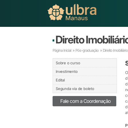
Direito Imobiliá
Página Inicial
»
Pós-graduação
» Direito Imobiliár
Sobre o curso
Investimento
O
d
Edital
d
Segunda via de boleto
n
c
Fale com a Coordenação
c
d
a
P