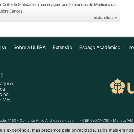
Culto de Gratidão em homenagem aos formandos de Medicina da
»
Ulbra Canoas
mais notícias »
isa
Sobre a ULBRA
Extensão
Espaço Acadêmico
In
e, 1460 - Conjunto Atílio Andreazza - Japiim - CEP 69077-730 - Manaus/AM Te
 sua experiência, mas prezamos pela privacidade, saiba mais em no