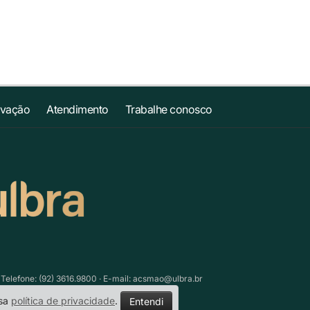
ovação
Atendimento
Trabalhe conosco
lefone: (92) 3616.9800 · E-mail:
acsmao@ulbra.br
ssa
política de privacidade
.
Entendi