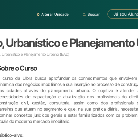
Já sou Alun
Alterar Unidade
Buscar
rio, Urbanístico e Planejament
io, Urbanístico e Planejamento Urbano
(EAD)
Sobre o Curso
 curso da Ulbra busca aprofundar os conhecimentos que envolvem
inâmica dos negócios imobiliários e sua inserção no processo de construç
as cidades através do planejamento urbano. O objetivo é atender 
ecessidades de capacitação e atualização dos profissionais do direit
onstrução civil, gestão, consultoria, assim como dos profissionais 
arreiras que atuam no segmento e que, na sua prática diária, necessit
ominar conceitos jurídicos gerais e estar familiarizados com os problem
tuais do moderno mercado imobiliário.
úblico-alvo: