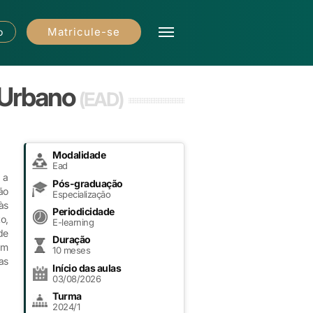
Matricule-se
o
o Urbano
(EAD)
Modalidade
Ead
 a
Pós-graduação
ão
Especialização
às
Periodicidade
o,
E-learning
de
Duração
am
10 meses
as
Início das aulas
03/08/2026
Turma
2024/1