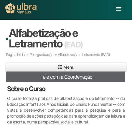
Alterar Unidade
Alfabetização e
Buscar
Letramento
(EAD)
Já sou Aluno
Página Inicial
»
Pós-graduação
» Alfabetização e Letramento
(EAD)
Matricule-se
Menu
Educação Básica
Fale com a Coordenação
Graduação
Pós-graduação
Sobre o Curso
Educação a Distância
O curso focaliza práticas de alfabetização e do letramento -- da
Pesquisa
Educação Infantil aos Anos Iniciais do Ensino Fundamental -- com
Extensão
vistas a desenvolver competências para a pesquisa e para a
Infraestrutura e Serviços
promoção de ações pedagógicas para aprendizagem da leitura e
da escrita, numa perspectiva social e cultural.
Inovação
Sobre a ULBRA