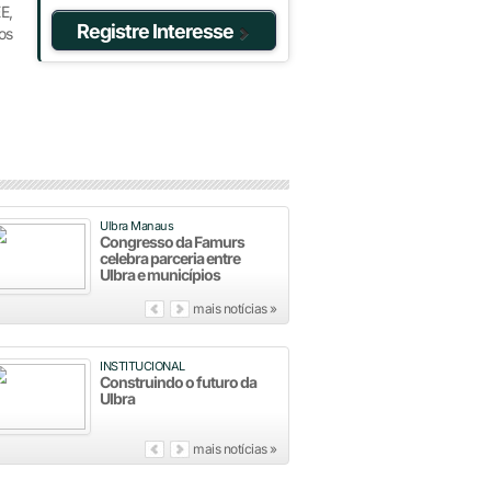
E,
Registre Interesse
os
Ulbra Manaus
Congresso da Famurs
celebra parceria entre
Ulbra e municípios
mais notícias »
INSTITUCIONAL
Construindo o futuro da
Ulbra
mais notícias »