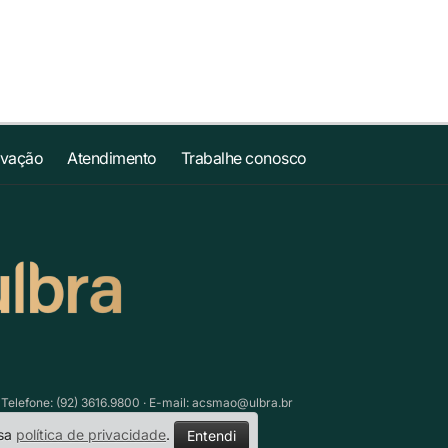
ovação
Atendimento
Trabalhe conosco
lefone: (92) 3616.9800 · E-mail:
acsmao@ulbra.br
ssa
política de privacidade
.
Entendi