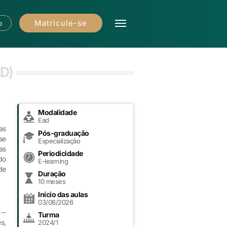
Matricule-se
o
D)
Modalidade
Ead
as
Pós-graduação
se
Especialização
as
Periodicidade
do
E-learning
de
Duração
10 meses
Início das aulas
03/08/2026
--
Turma
s,
2024/1