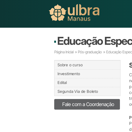
Educação Especia
Página Inicial
»
Pós-graduação
» Educação Especia
Sobre o curso
Investimento
C
n
Edital
p
Segunda Via de Boleto
c
t
Fale com a Coordenação
o
P
P
d