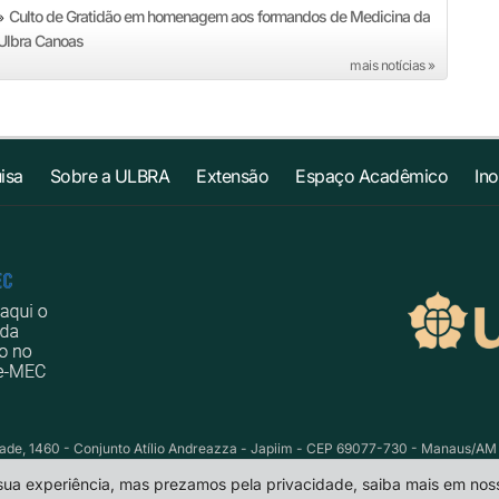
Culto de Gratidão em homenagem aos formandos de Medicina da
»
Ulbra Canoas
mais notícias »
isa
Sobre a ULBRA
Extensão
Espaço Acadêmico
In
e, 1460 - Conjunto Atílio Andreazza - Japiim - CEP 69077-730 - Manaus/AM Te
 sua experiência, mas prezamos pela privacidade, saiba mais em no