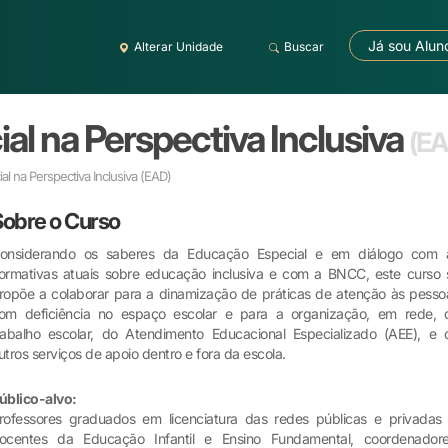
Já sou Alun
Alterar Unidade
Buscar
l na Perspectiva Inclusiva
(EA
l na Perspectiva Inclusiva
(EAD)
Sobre o Curso
onsiderando os saberes da Educação Especial e em diálogo com 
ormativas atuais sobre educação inclusiva e com a BNCC, este curso 
ropõe a colaborar para a dinamização de práticas de atenção às pesso
om deficiência no espaço escolar e para a organização, em rede, 
rabalho escolar, do Atendimento Educacional Especializado (AEE), e 
utros serviços de apoio dentro e fora da escola.
úblico-alvo:
rofessores graduados em licenciatura das redes públicas e privadas 
ocentes da Educação Infantil e Ensino Fundamental, coordenadore